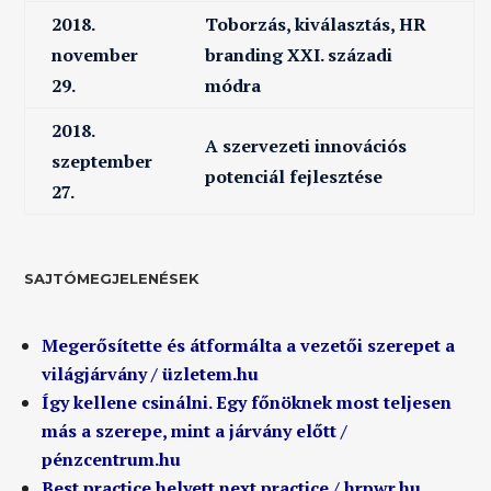
2018.
Toborzás, kiválasztás, HR
november
branding XXI. századi
29.
módra
2018.
A szervezeti innovációs
szeptember
potenciál fejlesztése
27.
SAJTÓMEGJELENÉSEK
Megerősítette és átformálta a vezetői szerepet a
világjárvány / üzletem.hu
Így kellene csinálni. Egy főnöknek most teljesen
más a szerepe, mint a járvány előtt /
pénzcentrum.hu
Best practice helyett next practice / hrpwr.hu