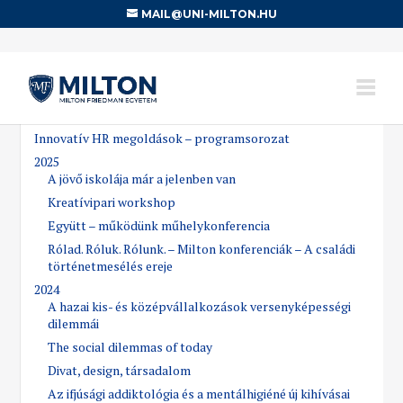
MAIL@UNI-MILTON.HU
KONFERENCIÁK, MŰHELYVITÁK,
WORKSHOPOK
Innovatív HR megoldások – programsorozat
2025
A jövő iskolája már a jelenben van
Kreatívipari workshop
Együtt – működünk műhelykonferencia
Rólad. Róluk. Rólunk. – Milton konferenciák – A családi
történetmesélés ereje
2024
A hazai kis- és középvállalkozások versenyképességi
dilemmái
The social dilemmas of today
Divat, design, társadalom
Az ifjúsági addiktológia és a mentálhigiéné új kihívásai