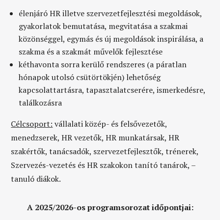
élenjáró HR illetve szervezetfejlesztési megoldások,
gyakorlatok bemutatása, megvitatása a szakmai
közönséggel, egymás és új megoldások inspirálása, a
szakma és a szakmát művelők fejlesztése
kéthavonta sorra kerülő rendszeres (a páratlan
hónapok utolsó csütörtökjén) lehetőség
kapcsolattartásra, tapasztalatcserére, ismerkedésre,
találkozásra
Célcsoport:
vállalati közép- és felsővezetők,
menedzserek, HR vezetők, HR munkatársak, HR
szakértők, tanácsadók, szervezetfejlesztők, trénerek,
Szervezés-vezetés és HR szakokon tanító tanárok, –
tanuló diákok.
A 2025/2026-os programsorozat időpontjai: