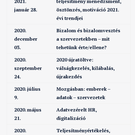
2021.
teljesítmény menedzsment,
január 28.
ösztönzés, motiváció 2021.
évi trendjei
2020.
Bizalom és bizalomvesztés
december
a szervezetekben – mit
03.
tehetünk érte/ellene?
2020.
2020 újratöltve:
szeptember
válságkezelés, kilábalás,
24.
újrakezdés
2020. július
Mozgásban: emberek –
9.
adatok – szervezetek
2020. május
Adatvezérelt HR,
21.
digitalizáció
2020.
Teljesítményértékelés,