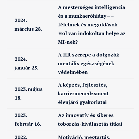
A mesterséges intelligencia
és a munkaerőhiány – –
2024.
félelmek és megoldások.
március 28.
Hol van indokoltan helye az
MI-nek?
A HR szerepe a dolgozók
2024.
mentális egészségének
január 25.
védelmében
A képzés, fejlesztés,
2023. május
karriermenedzsment
18.
élenjáró gyakorlatai
2023.
Az innovatív és sikeres
február 16.
toborzás-kiválasztás titkai
2022.
Motiváció, megtartás,