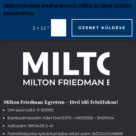
tájékoztatóban meghatározott célból és ideig történő
kezeléséhez.
=
2 + 15
ÜZENET KÜLDÉSE
Milton Friedman Egyetem – Jövő idő felsőfokon!
OM-azonosító: FI 83995
Bankszámlaszám: K&H 10403370 – 49535552 – 51491004
Adószám: 18101436-2-41
Felnőttképzési nyilvántartásba vételi szám:
B/2020/006869