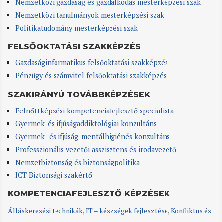
Nemzetközi gazdaság és gazdálkodás mesterképzési szak
Nemzetközi tanulmányok mesterképzési szak
Politikatudomány mesterképzési szak
FELSŐOKTATÁSI SZAKKÉPZÉS
Gazdaságinformatikus felsőoktatási szakképzés
Pénzügy és számvitel felsőoktatási szakképzés
SZAKIRÁNYÚ TOVÁBBKÉPZÉSEK
Felnőttképzési kompetenciafejlesztő specialista
Gyermek-és ifjúságaddiktológiai konzultáns
Gyermek- és ifjúság-mentálhigiénés konzultáns
Professzionális vezetői asszisztens és irodavezető
Nemzetbiztonság és biztonságpolitika
ICT Biztonsági szakértő
KOMPETENCIAFEJLESZTŐ KÉPZÉSEK
Álláskeresési technikák
,
IT – készségek fejlesztése
,
Konfliktus és