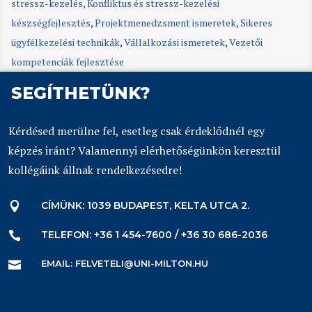
stressz-kezelés
,
Konfliktus és stressz-kezelési
készségfejlesztés
,
Projektmenedzsment ismeretek
,
Sikeres
ügyfélkezelési technikák
,
Vállalkozási ismeretek
,
Vezetői
kompetenciák fejlesztése
SEGÍTHETÜNK?
Kérdésed merülne fel, esetleg csak érdeklődnél egy
képzés iránt? Valamennyi elérhetőségünkön keresztül
kollégáink állnak rendelkezésedre!
CÍMÜNK: 1039 BUDAPEST, KELTA UTCA 2.

TELEFON: +36 1 454-7600 / +36 30 686-2036

EMAIL: FELVETELI@UNI-MILTON.HU
