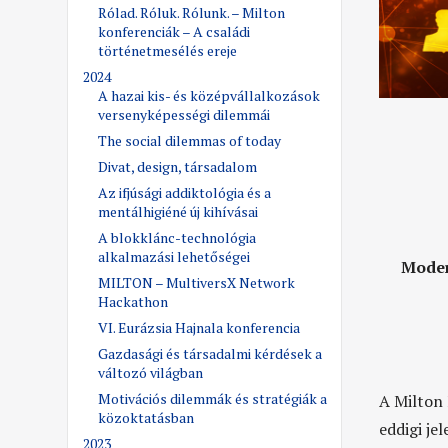
Rólad. Róluk. Rólunk. – Milton
konferenciák – A családi
történetmesélés ereje
2024
A hazai kis- és középvállalkozások
versenyképességi dilemmái
The social dilemmas of today
Divat, design, társadalom
Az ifjúsági addiktológia és a
mentálhigiéné új kihívásai
A blokklánc-technológia
alkalmazási lehetőségei
Moder
MILTON – MultiversX Network
Hackathon
VI. Eurázsia Hajnala konferencia
Gazdasági és társadalmi kérdések a
változó világban
Motivációs dilemmák és stratégiák a
A Milton 
közoktatásban
eddigi je
2023