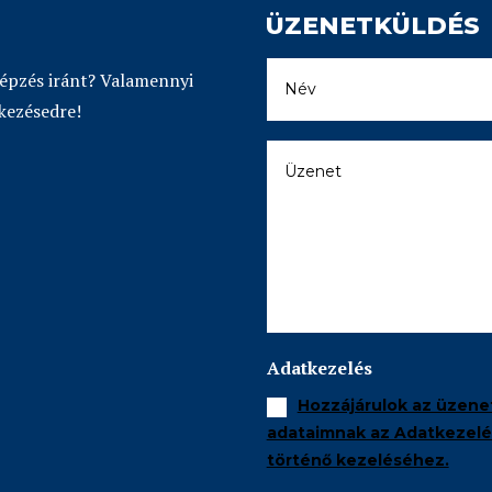
ÜZENETKÜLDÉS
képzés iránt? Valamennyi
kezésedre!
Adatkezelés
Hozzájárulok az üzene
adataimnak az Adatkezelés
történő kezeléséhez.