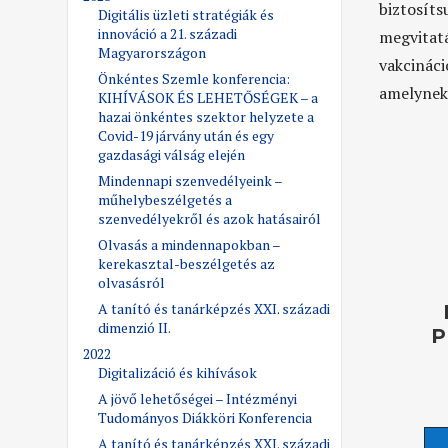
biztosíts
Digitális üzleti stratégiák és
innováció a 21. századi
megvitatá
Magyarországon
vakcináci
Önkéntes Szemle konferencia:
amelynek
KIHÍVÁSOK ÉS LEHETŐSÉGEK – a
hazai önkéntes szektor helyzete a
Covid-19 járvány után és egy
gazdasági válság elején
Mindennapi szenvedélyeink –
műhelybeszélgetés a
szenvedélyekről és azok hatásairól
Olvasás a mindennapokban –
kerekasztal-beszélgetés az
olvasásról
A tanító és tanárképzés XXI. századi
dimenzió II.
P
2022
Digitalizáció és kihívások
A jövő lehetőségei – Intézményi
Tudományos Diákköri Konferencia
A tanító és tanárképzés XXI. századi