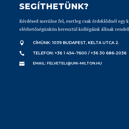
SEGÍTHETÜNK?
Kérdésed merülne fel, esetleg csak érdeklődnél egy 
elérhetőségünkön keresztül kollégáink állnak rendel
CÍMÜNK: 1039 BUDAPEST, KELTA UTCA 2.

TELEFON: +36 1 454-7600 / +36 30 686-2036

EMAIL: FELVETELI@UNI-MILTON.HU
