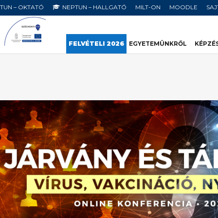
TUN – OKTATÓ
NEPTUN – HALLGATÓ
MILT-ON
MOODLE
SA
FELVÉTELI 2026
EGYETEMÜNKRŐL
KÉPZÉ