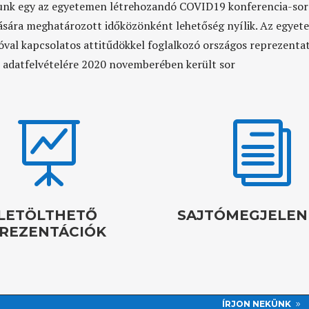
unk egy az egyetemen létrehozandó COVID19 konferencia-soro
sára meghatározott időközönként lehetőség nyílik. Az egyete
óval kapcsolatos attitűdökkel foglalkozó országos reprezentat
 adatfelvételére 2020 novemberében került sor

i
LETÖLTHETŐ
SAJTÓMEGJELEN
REZENTÁCIÓK
ÍRJON NEKÜNK