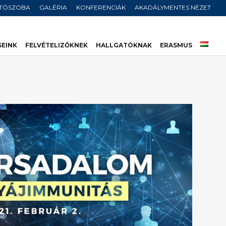
JTÓSZOBA
GALÉRIA
KONFERENCIÁK
AKADÁLYMENTES NÉZET
SEINK
FELVÉTELIZŐKNEK
HALLGATÓKNAK
ERASMUS