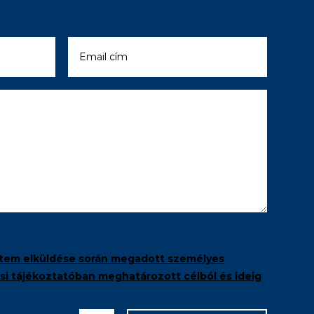
tem elküldése során megadott személyes
i tájékoztatóban meghatározott célból és ideig