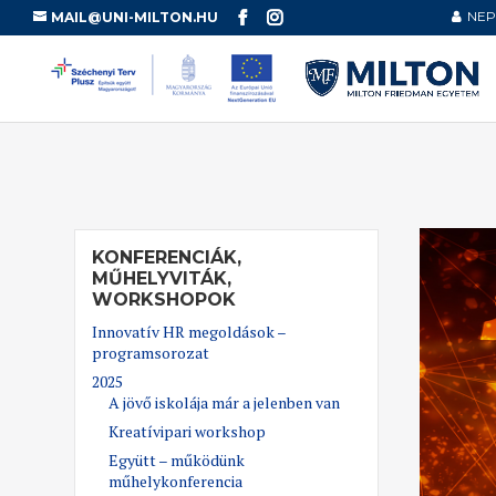
NEP
MAIL@UNI-MILTON.HU
KONFERENCIÁK,
MŰHELYVITÁK,
WORKSHOPOK
Innovatív HR megoldások –
programsorozat
2025
A jövő iskolája már a jelenben van
Kreatívipari workshop
Együtt – működünk
műhelykonferencia