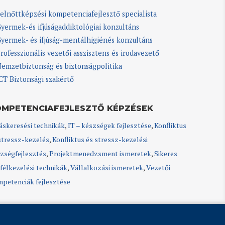
elnőttképzési kompetenciafejlesztő specialista
yermek-és ifjúságaddiktológiai konzultáns
yermek- és ifjúság-mentálhigiénés konzultáns
rofesszionális vezetői asszisztens és irodavezető
emzetbiztonság és biztonságpolitika
CT Biztonsági szakértő
OMPETENCIAFEJLESZTŐ KÉPZÉSEK
áskeresési technikák
,
IT – készségek fejlesztése
,
Konfliktus
stressz-kezelés
,
Konfliktus és stressz-kezelési
zségfejlesztés
,
Projektmenedzsment ismeretek
,
Sikeres
félkezelési technikák
,
Vállalkozási ismeretek
,
Vezetői
petenciák fejlesztése