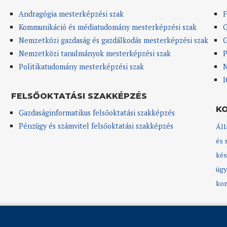
Andragógia mesterképzési szak
F
Kommunikáció és médiatudomány mesterképzési szak
G
Nemzetközi gazdaság és gazdálkodás mesterképzési szak
G
Nemzetközi tanulmányok mesterképzési szak
P
Politikatudomány mesterképzési szak
N
I
FELSŐOKTATÁSI SZAKKÉPZÉS
K
Gazdaságinformatikus felsőoktatási szakképzés
Pénzügy és számvitel felsőoktatási szakképzés
Áll
és 
kés
ügy
kom