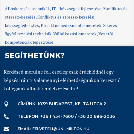
Álláskeresési technikák
,
IT – készségek fejlesztése
,
Konfliktus és
stressz-kezelés
,
Konfliktus és stressz-kezelési
készségfejlesztés
,
Projektmenedzsment ismeretek
,
Sikeres
ügyfélkezelési technikák
,
Vállalkozási ismeretek
,
Vezetői
kompetenciák fejlesztése
SEGÍTHETÜNK?
Kérdésed merülne fel, esetleg csak érdeklődnél egy
képzés iránt? Valamennyi elérhetőségünkön keresztül
kollégáink állnak rendelkezésedre!
CÍMÜNK: 1039 BUDAPEST, KELTA UTCA 2.

TELEFON: +36 1 454-7600 / +36 30 686-2036

EMAIL: FELVETELI@UNI-MILTON.HU
