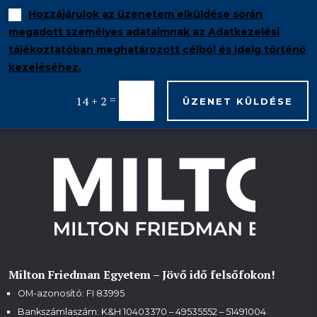
Hozzájárulok az üzenetem elküldése során
megadott személyes adataimnak az Adatkezelési
tájékoztatóban meghatározott célból és ideig történő
kezeléséhez.
=
14 + 2
ÜZENET KÜLDÉSE
Milton Friedman Egyetem – Jövő idő felsőfokon!
OM-azonosító: FI 83995
Bankszámlaszám: K&H 10403370 – 49535552 – 51491004