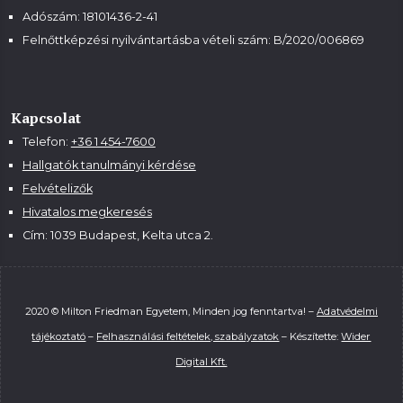
Adószám: 18101436-2-41
Felnőttképzési nyilvántartásba vételi szám:
B/2020/006869
Kapcsolat
Telefon:
+36 1 454-7600
Hallgatók tanulmányi kérdése
Felvételizők
Hivatalos megkeresés
Cím: 1039 Budapest, Kelta utca 2.
2020 © Milton Friedman Egyetem, Minden jog fenntartva! –
Adatvédelmi
tájékoztató
–
Felhasználási feltételek, szabályzatok
– Készítette:
Wider
Digital Kft.