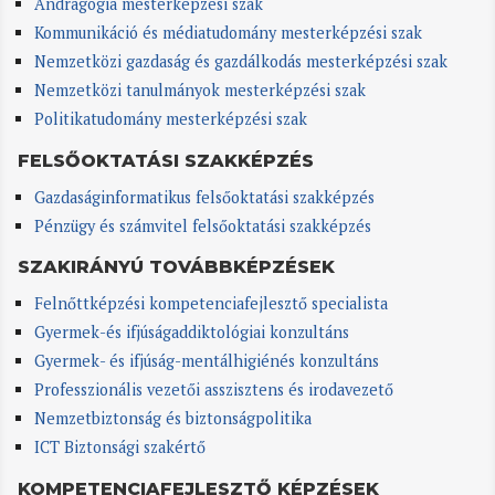
Andragógia mesterképzési szak
Kommunikáció és médiatudomány mesterképzési szak
Nemzetközi gazdaság és gazdálkodás mesterképzési szak
Nemzetközi tanulmányok mesterképzési szak
Politikatudomány mesterképzési szak
FELSŐOKTATÁSI SZAKKÉPZÉS
Gazdaságinformatikus felsőoktatási szakképzés
Pénzügy és számvitel felsőoktatási szakképzés
SZAKIRÁNYÚ TOVÁBBKÉPZÉSEK
Felnőttképzési kompetenciafejlesztő specialista
Gyermek-és ifjúságaddiktológiai konzultáns
Gyermek- és ifjúság-mentálhigiénés konzultáns
Professzionális vezetői asszisztens és irodavezető
Nemzetbiztonság és biztonságpolitika
ICT Biztonsági szakértő
KOMPETENCIAFEJLESZTŐ KÉPZÉSEK