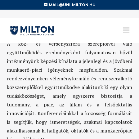
MAIL@UNI-MILTON.HU
A köz- és versenyszféra szereplőivel való
együttműködés eredményeként folyamatosan bővül
intézményünk képzési kínálata a jelenlegi és a jövőbeni
munkaerő-piaci igényeknek megfelelően. Szakmai
rendezvényeinken véleményformáló és rendszeralkotó
közszereplőkkel együttműködve alakítunk ki egy olyan
tudásközösséget, amely egyszerre biztosítja a
tudomány, a piac, az állam és a felsőoktatás
innovációját. Konferenciáinkkal a közösség formálását
is segítjük, hogy ismeretségek, szakmai kapcsolatok
alakulhassanak ki hallgatók, oktatók és a munkaerőpiac