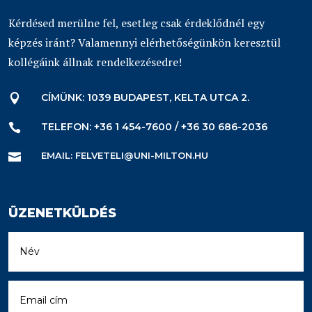
Kérdésed merülne fel, esetleg csak érdeklődnél egy
képzés iránt? Valamennyi elérhetőségünkön keresztül
kollégáink állnak rendelkezésedre!
CÍMÜNK: 1039 BUDAPEST, KELTA UTCA 2.

TELEFON: +36 1 454-7600 / +36 30 686-2036

EMAIL: FELVETELI@UNI-MILTON.HU

ÜZENETKÜLDÉS