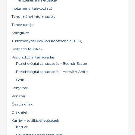
Tanszékek elérhetőségei
Intézményi tájékoztató
Tanulmányi információk
Tanév rendje
Kollégium
Tudományos Diákköri Konferencia (TDK)
Hallgatói Munkák
Pszichológiai tanácsadás
Pszichológiai tanácsadás – Bodnár Eszter
Pszichológiai tanácsadás – Horváth Anita
GYIK
Könyvtár
Pénztár
Ösztöndíjak
Diákhitel
Karrier – és álláslehetőségek
Karrier
Pályázatok hallgatóinknak