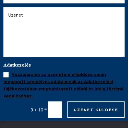
Adatkezelés
Hozzájárulok az üzenetem elküldése során
megadott személyes adataimnak az Adatkezelési
tájékoztatóban meghatározott célból és ideig történő
kezeléséhez.
=
9 + 10
ÜZENET KÜLDÉSE