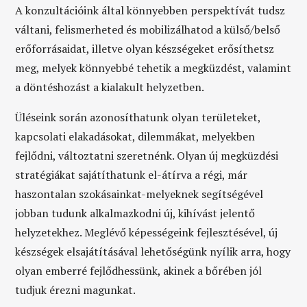
A konzultációink által könnyebben perspektívát tudsz
váltani, felismerheted és mobilizálhatod a külső/belső
erőforrásaidat, illetve olyan készségeket erősíthetsz
meg, melyek könnyebbé tehetik a megküzdést, valamint
a döntéshozást a kialakult helyzetben.
Üléseink során azonosíthatunk olyan területeket,
kapcsolati elakadásokat, dilemmákat, melyekben
fejlődni, változtatni szeretnénk. Olyan új megküzdési
stratégiákat sajátíthatunk el-átírva a régi, már
haszontalan szokásainkat-melyeknek segítségével
jobban tudunk alkalmazkodni új, kihívást jelentő
helyzetekhez. Meglévő képességeink fejlesztésével, új
készségek elsajátításával lehetőségünk nyílik arra, hogy
olyan emberré fejlődhessünk, akinek a bőrében jól
tudjuk érezni magunkat.