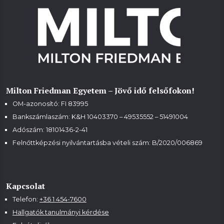
Milton Friedman Egyetem – Jövő idő felsőfokon!
OM-azonosító: FI 83995
Bankszámlaszám: K&H 10403370 – 49535552 – 51491004
Adószám: 18101436-2-41
Felnőttképzési nyilvántartásba vételi szám:
B/2020/006869
Kapcsolat
Telefon:
+36 1 454-7600
Hallgatók tanulmányi kérdése