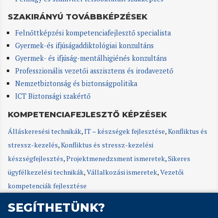
SZAKIRÁNYÚ TOVÁBBKÉPZÉSEK
Felnőttképzési kompetenciafejlesztő specialista
Gyermek-és ifjúságaddiktológiai konzultáns
Gyermek- és ifjúság-mentálhigiénés konzultáns
Professzionális vezetői asszisztens és irodavezető
Nemzetbiztonság és biztonságpolitika
ICT Biztonsági szakértő
KOMPETENCIAFEJLESZTŐ KÉPZÉSEK
Álláskeresési technikák
,
IT – készségek fejlesztése
,
Konfliktus és
stressz-kezelés
,
Konfliktus és stressz-kezelési
készségfejlesztés
,
Projektmenedzsment ismeretek
,
Sikeres
ügyfélkezelési technikák
,
Vállalkozási ismeretek
,
Vezetői
kompetenciák fejlesztése
SEGÍTHETÜNK?