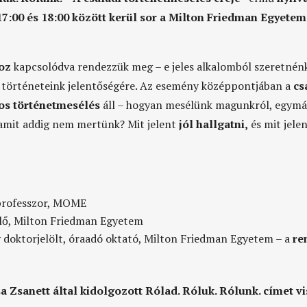
17:
0
0 és 18:
0
0 között kerül sor a Milton Friedman Egyetem
hoz
kapcsolódva rendezzük meg – e jeles alkalomból szeretnén
 történeteink
jelentőségére.
Az esemény középpontjában a
cs
os történetmesélés
áll –
hogyan mesélünk magunkról, egymá
, amit addig nem mertünk?
Mit jelent
jól hallgatni
,
és mit jele
rofesszor, MOME
lő, Milton Friedman Egyetem
oktorjelölt, óraadó oktató, Milton Friedman Egyetem –
a
re
Zsanett által kidolgozott Rólad. Róluk. Rólunk. címet vi