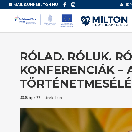
NEP
MAIL@UNI-MILTON.HU
RÓLAD. RÓLUK. RÓ
KONFERENCIÁK – 
TÖRTÉNETMESÉLÉ
2025 ápr 22
|
hírek_hun