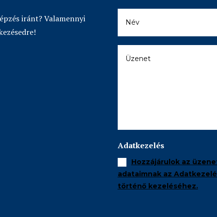
képzés iránt? Valamennyi
kezésedre!
Adatkezelés
Hozzájárulok az üzene
adataimnak az Adatkezelés
történő kezeléséhez.