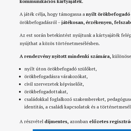
kommunikációs kártyajáték.
A játék célja, hogy támogassa a
nyílt örökbefogadó
örökbefogadásról –
játékosan, érzékenyen, felsza
Az est során betekintést nyújtunk a kártyajáték felé
nyújthat a közös történetmesélésben.
A rendezvény nyitott mindenki számára
,
különöse
nyílt úton örökbefogadó szülőket,
örökbefogadásra várakozókat,
civil szervezetek képviselőit,
örökbefogadottakat,
családokkal foglalkozó szakembereket, pedagóguso
identitás, a családi kapcsolatok és a történetmesél
A részvétel
díjmentes
,
azonban
előzetes regisztrá