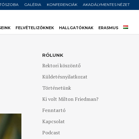
JTÓSZOBA
GALÉRIA
KONFERENCIÁK
AKADÁLYMENTES NÉZET
SEINK
FELVÉTELIZŐKNEK
HALLGATÓKNAK
ERASMUS
RÓLUNK
Rektori köszöntő
Küldetésnyilatkozat
Történetünk
Ki volt Milton Friedman?
Fenntartó
Kapcsolat
Podcast