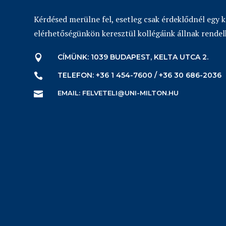
Kérdésed merülne fel, esetleg csak érdeklődnél egy 
elérhetőségünkön keresztül kollégáink állnak rendel
CÍMÜNK: 1039 BUDAPEST, KELTA UTCA 2.

TELEFON: +36 1 454-7600 / +36 30 686-2036

EMAIL: FELVETELI@UNI-MILTON.HU
