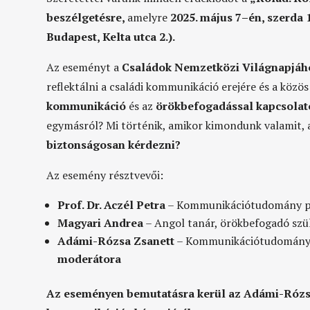
beszélgetésre
,
amelyre
202
5
. május
7
–
é
n, szerda 
Budapest, Kelta utca 2.).
Az eseményt a
Családok Nemzetközi Világnapjá
reflektálni a családi kommunikáció erejére
és
a közös
kommunikáció
és az
örökbefogadással kapcsolat
egymásról?
Mi történik, amikor kimondunk valamit
biztonságosan kérdezni
?
Az esemény résztvevői:
Prof. Dr. Aczél Petra
– Kommunikációtudomány p
Magyari Andrea
– Angol tanár, örökbefogadó szü
Adámi
-Rózsa Zsanett
– Kommunikációtudomány d
moderátora
Az eseményen bemutatásra kerül az Adámi-Rózsa 