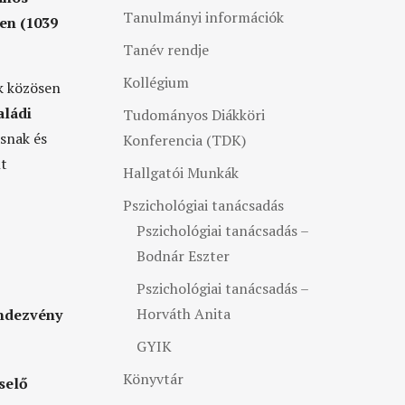
Tanulmányi információk
en (1039
Tanév rendje
Kollégium
k közösen
aládi
Tudományos Diákköri
snak és
Konferencia (TDK)
nt
Hallgatói Munkák
Pszichológiai tanácsadás
Pszichológiai tanácsadás –
Bodnár Eszter
Pszichológiai tanácsadás –
Horváth Anita
ndezvény
GYIK
Könyvtár
selő