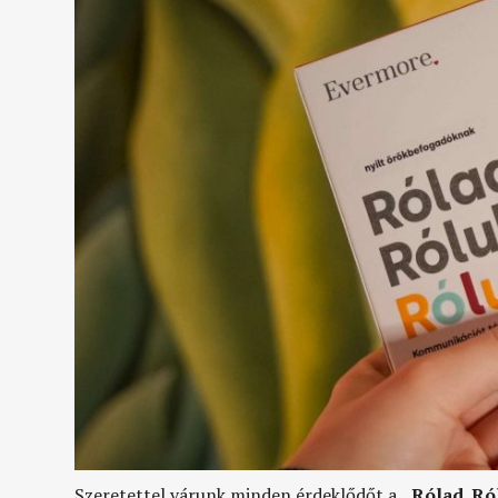
Szeretettel várunk minden érdeklődőt a
„Rólad. Ról