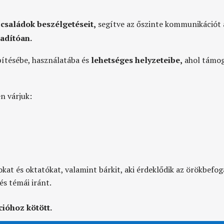
 családok beszélgetéseit
,
segítve az őszinte kommunikációt 
badítóan
.
pítésébe, használatába és
lehetséges helyzeteibe
,
ahol támog
n várjuk:
kat és oktatókat,
valamint bárkit, aki érdeklődik az örökbefog
és témái iránt.
cióhoz kötött
.