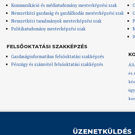
Kommunikáció és médiatudomány mesterképzési szak
G
Nemzetközi gazdaság és gazdálkodás mesterképzési szak
G
Nemzetközi tanulmányok mesterképzési szak
P
Politikatudomány mesterképzési szak
N
I
FELSŐOKTATÁSI SZAKKÉPZÉS
K
Gazdaságinformatikus felsőoktatási szakképzés
Pénzügy és számvitel felsőoktatási szakképzés
Áll
és 
kés
ügy
kom
ÜZENETKÜLDÉS