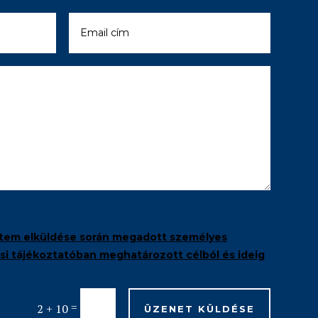
tem elküldése során megadott személyes
i tájékoztatóban meghatározott célból és ideig
=
2 + 10
ÜZENET KÜLDÉSE