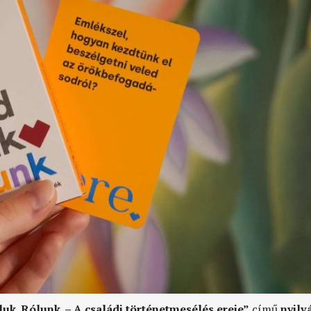
uk. Rólunk. – A családi történetmesélés ereje”
című
nyilv