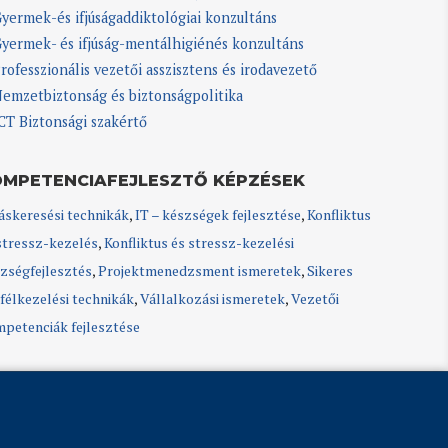
yermek-és ifjúságaddiktológiai konzultáns
yermek- és ifjúság-mentálhigiénés konzultáns
rofesszionális vezetői asszisztens és irodavezető
emzetbiztonság és biztonságpolitika
CT Biztonsági szakértő
OMPETENCIAFEJLESZTŐ KÉPZÉSEK
áskeresési technikák
,
IT – készségek fejlesztése
,
Konfliktus
stressz-kezelés
,
Konfliktus és stressz-kezelési
zségfejlesztés
,
Projektmenedzsment ismeretek
,
Sikeres
félkezelési technikák
,
Vállalkozási ismeretek
,
Vezetői
petenciák fejlesztése