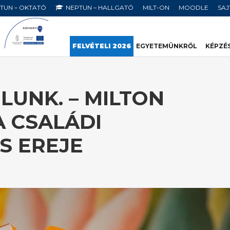
TUN – OKTATÓ
NEPTUN – HALLGATÓ
MILT-ON
MOODLE
SA
FELVÉTELI 2026
EGYETEMÜNKRŐL
KÉPZÉ
LUNK. – MILTON
A CSALÁDI
S EREJE