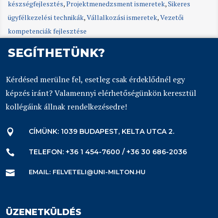
készségfejlesztés
,
Projektmenedzsment ismeretek
,
Sikeres
ügyfélkezelési technikák
,
Vállalkozási ismeretek
,
Vezetői
kompetenciák fejlesztése
SEGÍTHETÜNK?
Kérdésed merülne fel, esetleg csak érdeklődnél egy
képzés iránt? Valamennyi elérhetőségünkön keresztül
kollégáink állnak rendelkezésedre!
CÍMÜNK: 1039 BUDAPEST, KELTA UTCA 2.

TELEFON: +36 1 454-7600 / +36 30 686-2036

EMAIL: FELVETELI@UNI-MILTON.HU

ÜZENETKÜLDÉS