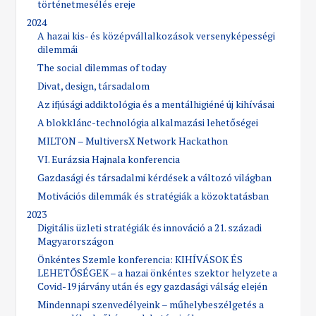
történetmesélés ereje
2024
A hazai kis- és középvállalkozások versenyképességi
dilemmái
The social dilemmas of today
Divat, design, társadalom
Az ifjúsági addiktológia és a mentálhigiéné új kihívásai
A blokklánc-technológia alkalmazási lehetőségei
MILTON – MultiversX Network Hackathon
VI. Eurázsia Hajnala konferencia
Gazdasági és társadalmi kérdések a változó világban
Motivációs dilemmák és stratégiák a közoktatásban
2023
Digitális üzleti stratégiák és innováció a 21. századi
Magyarországon
Önkéntes Szemle konferencia: KIHÍVÁSOK ÉS
LEHETŐSÉGEK – a hazai önkéntes szektor helyzete a
Covid-19 járvány után és egy gazdasági válság elején
Mindennapi szenvedélyeink – műhelybeszélgetés a