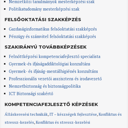
Nemzetközi tanulmányok mesterképzési szak
Politikatudomány mesterképzési szak
FELSŐOKTATÁSI SZAKKÉPZÉS
Gazdaságinformatikus felsőoktatási szakképzés
Pénzügy és számvitel felsőoktatási szakképzés
SZAKIRÁNYÚ TOVÁBBKÉPZÉSEK
Felnőttképzési kompetenciafejlesztő specialista
Gyermek-és ifjúságaddiktológiai konzultáns
Gyermek- és ifjúság-mentálhigiénés konzultáns
Professzionális vezetői asszisztens és irodavezető
Nemzetbiztonság és biztonságpolitika
ICT Biztonsági szakértő
KOMPETENCIAFEJLESZTŐ KÉPZÉSEK
Álláskeresési technikák
,
IT – készségek fejlesztése
,
Konfliktus és
stressz-kezelés
,
Konfliktus és stressz-kezelési