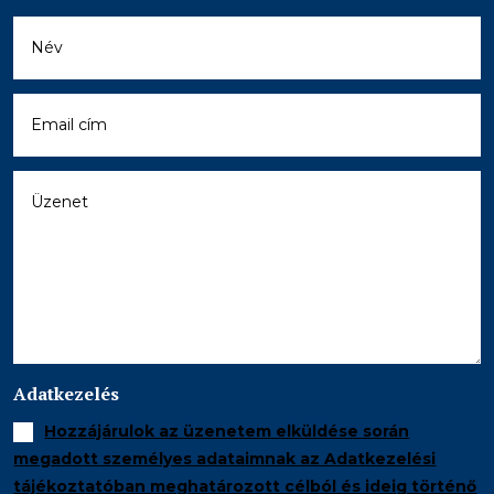
Adatkezelés
Hozzájárulok az üzenetem elküldése során
megadott személyes adataimnak az Adatkezelési
tájékoztatóban meghatározott célból és ideig történő