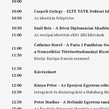
10:00
10:00
Csepeli György
–
ELTE TÁTK Doktori Isk
10:30
Az identitás felépítése
10:30
Emil Brix – A Bécsi Diplomáciai Akadém
11:00
Az európai identitás előtt álló kihívások
Cathrine Horel – A Paris 1 Panthéon-S
11:00
a Nemzetközi Történettudományi Bizot
11:30
Közép-Európa francia szemmel
11:30
Kávészünet
12:00
12:00
Kónya Péter – Az Eperjesi Egyetem rekt
12:30
Integráció és dezintegráció a Habsburg B
12:30
Peter Stadius – A Helsinki Egyetem tan
13:00
Az Északiak: Központi identitás a periféri