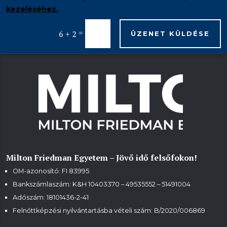
kezeléséhez.
=
6 + 2
ÜZENET KÜLDÉSE
Milton Friedman Egyetem – Jövő idő felsőfokon!
OM-azonosító: FI 83995
Bankszámlaszám: K&H 10403370 – 49535552 – 51491004
Adószám: 18101436-2-41
Felnőttképzési nyilvántartásba vételi szám:
B/2020/006869