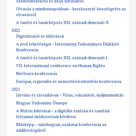
szenvedélyekről és azok hatásairól
Olvasás a mindennapokban – kerekasztal-beszélgetés az
olvasásról
A tanító és tanárképzés XXI. századi dimenzió II.
2022
Digitalizáció és kihívások
A jövő lehetőségei – Intézményi Tudományos Diákköri
Konferencia
A tanító és tanárképzés XXI. századi dimenzió I.
VII. International conference on Human Rights
Mellearn konferencia
Európai, regionális és nemzetközi identitás konferencia
2021
Járvány és társadalom – Vírus, vakcináció, nyájimmunitás
Magyar Tudomány Ünnepe
A Mátrix kihívásai – a digitális tanítási és tanulási
folyamat módszertani kérdései
Másképp – máshogyan, szakmai konferencia az
addiktológiáról