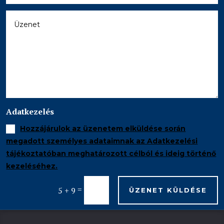
Adatkezelés
Hozzájárulok az üzenetem elküldése során
megadott személyes adataimnak az Adatkezelési
tájékoztatóban meghatározott célból és ideig történő
kezeléséhez.
=
5 + 9
ÜZENET KÜLDÉSE