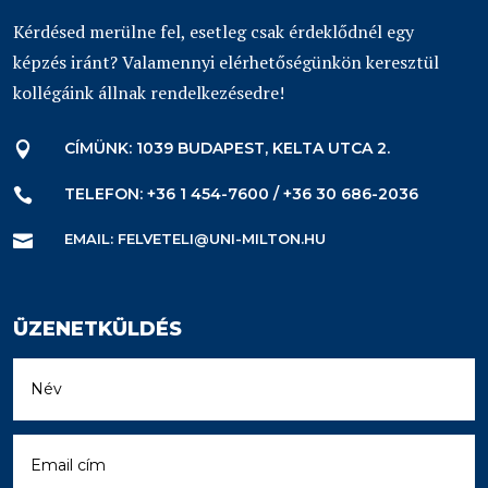
Kérdésed merülne fel, esetleg csak érdeklődnél egy
képzés iránt? Valamennyi elérhetőségünkön keresztül
kollégáink állnak rendelkezésedre!
CÍMÜNK: 1039 BUDAPEST, KELTA UTCA 2.

TELEFON: +36 1 454-7600 / +36 30 686-2036

EMAIL: FELVETELI@UNI-MILTON.HU

ÜZENETKÜLDÉS