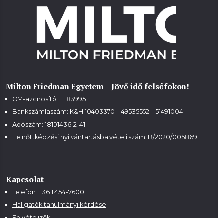
Milton Friedman Egyetem – Jövő idő felsőfokon!
OM-azonosító: FI 83995
Bankszámlaszám: K&H 10403370 – 49535552 – 51491004
Adószám: 18101436-2-41
Felnőttképzési nyilvántartásba vételi szám:
B/2020/006869
Kapcsolat
Telefon:
+36 1 454-7600
Hallgatók tanulmányi kérdése
Felvételizők