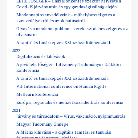
LEHETŐSÉGEK – a hazai önkéntes szektor helyzete a
Covid-19 járvány után és egy gazdasági válság elején
Mindennapi szenvedélyeink – műhelybeszélgetés a
szenvedélyekről és azok hatásairól
Olvasás a mindennapokban – kerekasztal-beszélgetés az
olvasásról
A tanító és tanárképzés XXI. századi dimenzió II.
2022
Digitalizáció és kihívások
A jövő lehetőségei – Intézményi Tudományos Diákköri
Konferencia
A tanító és tanárképzés XXI. századi dimenzió I.
VII. International conference on Human Rights
Mellearn konferencia
Európai, regionális és nemzetközi identitás konferencia
2021
Járvány és társadalom – Vírus, vakcináció, nyájimmunitás
Magyar Tudomány Ünnepe
A Mátrix kihívásai – a digitális tanítási és tanulási
folyamat módszertani kérdései