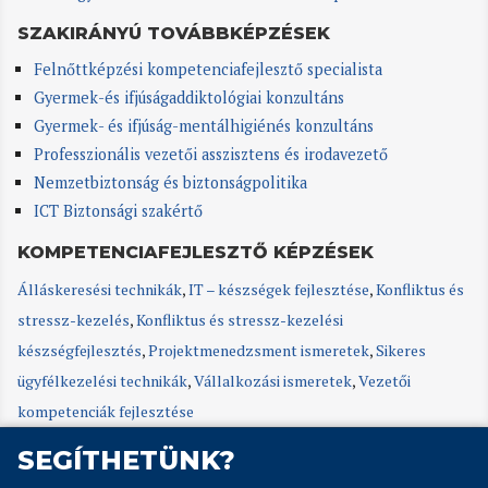
SZAKIRÁNYÚ TOVÁBBKÉPZÉSEK
Felnőttképzési kompetenciafejlesztő specialista
Gyermek-és ifjúságaddiktológiai konzultáns
Gyermek- és ifjúság-mentálhigiénés konzultáns
Professzionális vezetői asszisztens és irodavezető
Nemzetbiztonság és biztonságpolitika
ICT Biztonsági szakértő
KOMPETENCIAFEJLESZTŐ KÉPZÉSEK
Álláskeresési technikák
,
IT – készségek fejlesztése
,
Konfliktus és
stressz-kezelés
,
Konfliktus és stressz-kezelési
készségfejlesztés
,
Projektmenedzsment ismeretek
,
Sikeres
ügyfélkezelési technikák
,
Vállalkozási ismeretek
,
Vezetői
kompetenciák fejlesztése
SEGÍTHETÜNK?