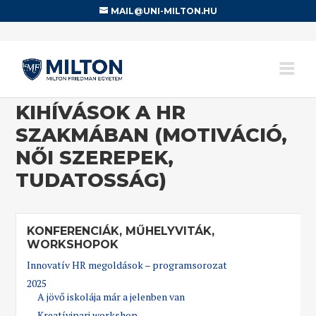
MAIL@UNI-MILTON.HU
KIHÍVÁSOK A HR
SZAKMÁBAN (MOTIVÁCIÓ,
NŐI SZEREPEK,
TUDATOSSÁG)
KONFERENCIÁK, MŰHELYVITÁK,
WORKSHOPOK
Innovatív HR megoldások – programsorozat
2025
A jövő iskolája már a jelenben van
Kreatívipari workshop