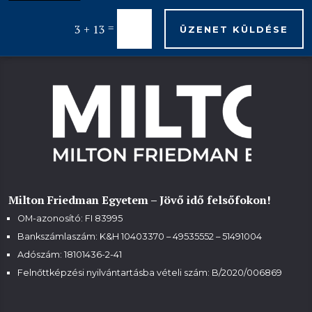
=
3 + 13
ÜZENET KÜLDÉSE
Milton Friedman Egyetem – Jövő idő felsőfokon!
OM-azonosító: FI 83995
Bankszámlaszám: K&H 10403370 – 49535552 – 51491004
Adószám: 18101436-2-41
Felnőttképzési nyilvántartásba vételi szám:
B/2020/006869