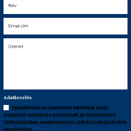
Adatkezelés
Hozzájárulok az üzenetem elküldése során
megadott személyes adataimnak az Adatkezelési
tájékoztatóban meghatározott célból és ideig történő
kezeléséhez.