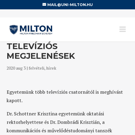
MAIL@UNI-MILTON.HU
TELEVÍZIÓS
MEGJELENÉSEK
2020 aug 3
|
felvételi
,
hírek
Egyetemünk több televíziós csatornától is meghívást
kapott.
Dr. Schottner Krisztina egyetemünk oktatási
rektorhelyettese és Dr. Dombrádi Krisztián, a
kommunikációs és művelődéstudományi tanszék