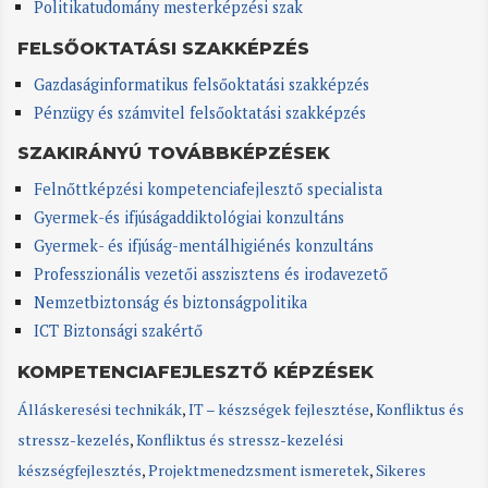
Politikatudomány mesterképzési szak
FELSŐOKTATÁSI SZAKKÉPZÉS
Gazdaságinformatikus felsőoktatási szakképzés
Pénzügy és számvitel felsőoktatási szakképzés
SZAKIRÁNYÚ TOVÁBBKÉPZÉSEK
Felnőttképzési kompetenciafejlesztő specialista
Gyermek-és ifjúságaddiktológiai konzultáns
Gyermek- és ifjúság-mentálhigiénés konzultáns
Professzionális vezetői asszisztens és irodavezető
Nemzetbiztonság és biztonságpolitika
ICT Biztonsági szakértő
KOMPETENCIAFEJLESZTŐ KÉPZÉSEK
Álláskeresési technikák
,
IT – készségek fejlesztése
,
Konfliktus és
stressz-kezelés
,
Konfliktus és stressz-kezelési
készségfejlesztés
,
Projektmenedzsment ismeretek
,
Sikeres