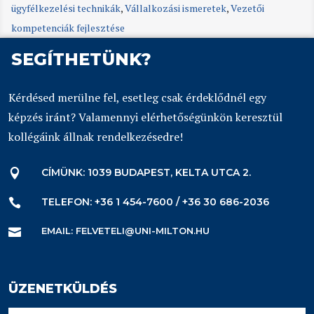
ügyfélkezelési technikák
,
Vállalkozási ismeretek
,
Vezetői
kompetenciák fejlesztése
SEGÍTHETÜNK?
Kérdésed merülne fel, esetleg csak érdeklődnél egy
képzés iránt? Valamennyi elérhetőségünkön keresztül
kollégáink állnak rendelkezésedre!
CÍMÜNK: 1039 BUDAPEST, KELTA UTCA 2.

TELEFON: +36 1 454-7600 / +36 30 686-2036

EMAIL: FELVETELI@UNI-MILTON.HU

ÜZENETKÜLDÉS