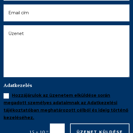
Adatkezelés
Hozzájárulok az üzenetem elküldése során
megadott személyes adataimnak az Adatkezelési
tájékoztatóban meghatározott célból és ideig történő
kezeléséhez.
=
15 + 10
ÜZENET KÜLDÉSE