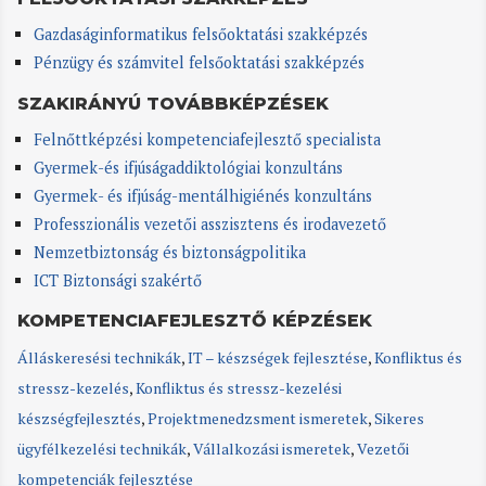
Gazdaságinformatikus felsőoktatási szakképzés
Pénzügy és számvitel felsőoktatási szakképzés
SZAKIRÁNYÚ TOVÁBBKÉPZÉSEK
Felnőttképzési kompetenciafejlesztő specialista
Gyermek-és ifjúságaddiktológiai konzultáns
Gyermek- és ifjúság-mentálhigiénés konzultáns
Professzionális vezetői asszisztens és irodavezető
Nemzetbiztonság és biztonságpolitika
ICT Biztonsági szakértő
KOMPETENCIAFEJLESZTŐ KÉPZÉSEK
Álláskeresési technikák
,
IT – készségek fejlesztése
,
Konfliktus és
stressz-kezelés
,
Konfliktus és stressz-kezelési
készségfejlesztés
,
Projektmenedzsment ismeretek
,
Sikeres
ügyfélkezelési technikák
,
Vállalkozási ismeretek
,
Vezetői
kompetenciák fejlesztése