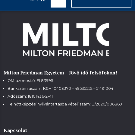
Milton Friedman Egyetem – Jövő idő felsőfokon!
OM-azonosító: FI 83995
Bankszámlaszám: K&H 10403370 – 49535552 – 51491004
Adószám: 18101436-2-41
Felnőttképzési nyilvántartásba vételi szám:
B/2020/006869
Kapcsolat