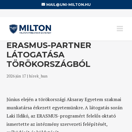
MAIL@UNI-MILTON.HU
ERASMUS-PARTNER
LÁTOGATÁSA
TÖRÖKORSZÁGBÓL
2026 jún 17
|
hírek_hun
Június elején a törökországi Aksaray Egyetem szakmai
munkatársa érkezett egyetemünkre. A látogatás során
Laki Ildikó, az ERASMUS-programért felelős oktató
ismertette az intézmény szervezeti felépítését,