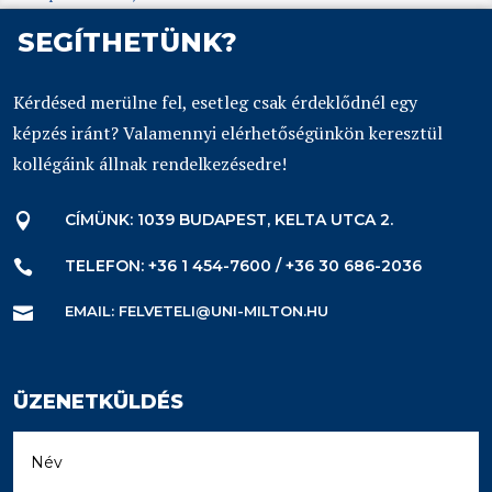
SEGÍTHETÜNK?
Kérdésed merülne fel, esetleg csak érdeklődnél egy
képzés iránt? Valamennyi elérhetőségünkön keresztül
kollégáink állnak rendelkezésedre!
CÍMÜNK: 1039 BUDAPEST, KELTA UTCA 2.

TELEFON: +36 1 454-7600 / +36 30 686-2036

EMAIL: FELVETELI@UNI-MILTON.HU

ÜZENETKÜLDÉS