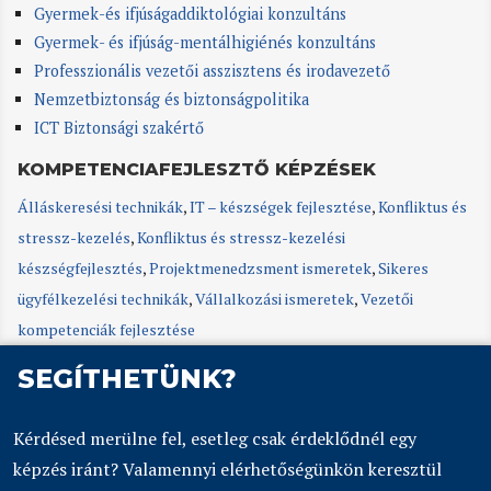
Gyermek-és ifjúságaddiktológiai konzultáns
Gyermek- és ifjúság-mentálhigiénés konzultáns
Professzionális vezetői asszisztens és irodavezető
Nemzetbiztonság és biztonságpolitika
ICT Biztonsági szakértő
KOMPETENCIAFEJLESZTŐ KÉPZÉSEK
Álláskeresési technikák
,
IT – készségek fejlesztése
,
Konfliktus és
stressz-kezelés
,
Konfliktus és stressz-kezelési
készségfejlesztés
,
Projektmenedzsment ismeretek
,
Sikeres
ügyfélkezelési technikák
,
Vállalkozási ismeretek
,
Vezetői
kompetenciák fejlesztése
SEGÍTHETÜNK?
Kérdésed merülne fel, esetleg csak érdeklődnél egy
képzés iránt? Valamennyi elérhetőségünkön keresztül