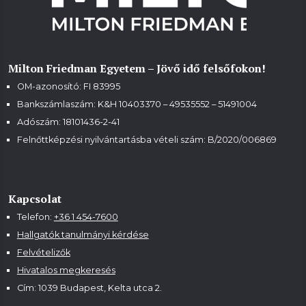
Milton Friedman Egyetem – Jövő idő felsőfokon!
OM-azonosító: FI 83995
Bankszámlaszám: K&H 10403370 – 49535552 – 51491004
Adószám: 18101436-2-41
Felnőttképzési nyilvántartásba vételi szám:
B/2020/006869
Kapcsolat
Telefon:
+36 1 454-7600
Hallgatók tanulmányi kérdése
Felvételizők
Hivatalos megkeresés
Cím: 1039 Budapest, Kelta utca 2.