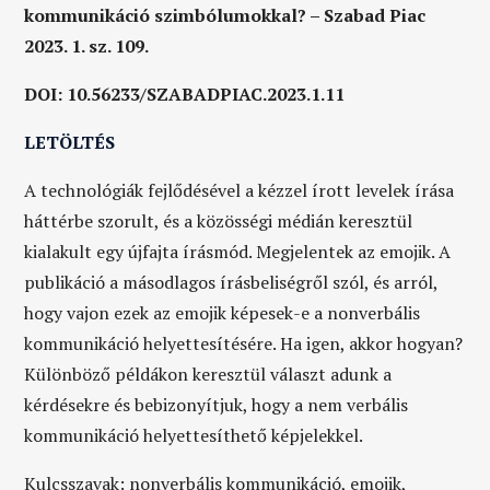
kommunikáció szimbólumokkal? – Szabad Piac
2023. 1. sz. 109.
DOI: 10.56233/SZABADPIAC.2023.1.11
LETÖLTÉS
A technológiák fejlődésével a kézzel írott levelek írása
háttérbe szorult, és a közösségi médián keresztül
kialakult egy újfajta írásmód. Megjelentek az emojik. A
publikáció a másodlagos írásbeliségről szól, és arról,
hogy vajon ezek az emojik képesek-e a nonverbális
kommunikáció helyettesítésére. Ha igen, akkor hogyan?
Különböző példákon keresztül választ adunk a
kérdésekre és bebizonyítjuk, hogy a nem verbális
kommunikáció helyettesíthető képjelekkel.
Kulcsszavak: nonverbális kommunikáció, emojik,