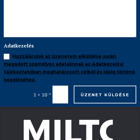
Adatkezelés
Hozzájárulok az üzenetem elküldése során
megadott személyes adataimnak az Adatkezelési
tájékoztatóban meghatározott célból és ideig történő
kezeléséhez.
=
1 + 10
ÜZENET KÜLDÉSE