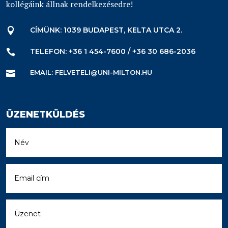
kollégáink állnak rendelkezésedre!
CÍMÜNK: 1039 BUDAPEST, KELTA UTCA 2.

TELEFON: +36 1 454-7600 / +36 30 686-2036

EMAIL: FELVETELI@UNI-MILTON.HU

ÜZENETKÜLDÉS