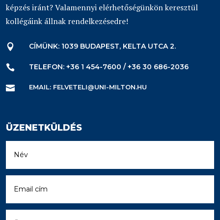
képzés iránt? Valamennyi elérhetőségünkön keresztül
kollégáink állnak rendelkezésedre!
CÍMÜNK: 1039 BUDAPEST, KELTA UTCA 2.

TELEFON: +36 1 454-7600 / +36 30 686-2036

EMAIL: FELVETELI@UNI-MILTON.HU

ÜZENETKÜLDÉS