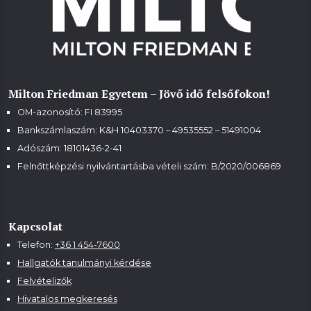
Milton Friedman Egyetem – Jövő idő felsőfokon!
OM-azonosító: FI 83995
Bankszámlaszám: K&H 10403370 – 49535552 – 51491004
Adószám: 18101436-2-41
Felnőttképzési nyilvántartásba vételi szám:
B/2020/006869
Kapcsolat
Telefon:
+36 1 454-7600
Hallgatók tanulmányi kérdése
Felvételizők
Hivatalos megkeresés