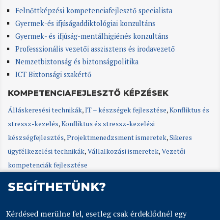
Felnőttképzési kompetenciafejlesztő specialista
Gyermek-és ifjúságaddiktológiai konzultáns
Gyermek- és ifjúság-mentálhigiénés konzultáns
Professzionális vezetői asszisztens és irodavezető
Nemzetbiztonság és biztonságpolitika
ICT Biztonsági szakértő
KOMPETENCIAFEJLESZTŐ KÉPZÉSEK
Álláskeresési technikák
,
IT – készségek fejlesztése
,
Konfliktus és
stressz-kezelés
,
Konfliktus és stressz-kezelési
készségfejlesztés
,
Projektmenedzsment ismeretek
,
Sikeres
ügyfélkezelési technikák
,
Vállalkozási ismeretek
,
Vezetői
kompetenciák fejlesztése
SEGÍTHETÜNK?
Kérdésed merülne fel, esetleg csak érdeklődnél egy