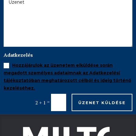
Adatkezelés
Hozzájárulok az üzenetem elküldése során
megadott személyes adataimnak az Adatkezelési
tájékoztatóban meghatározott célból és ideig történő
kezeléséhez.
=
2 + 1
ÜZENET KÜLDÉSE