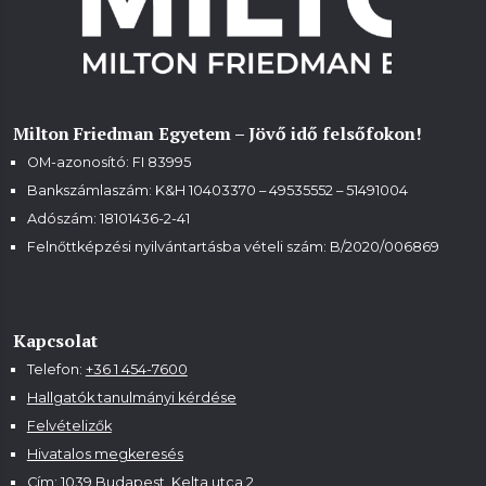
Milton Friedman Egyetem – Jövő idő felsőfokon!
OM-azonosító: FI 83995
Bankszámlaszám: K&H 10403370 – 49535552 – 51491004
Adószám: 18101436-2-41
Felnőttképzési nyilvántartásba vételi szám:
B/2020/006869
Kapcsolat
Telefon:
+36 1 454-7600
Hallgatók tanulmányi kérdése
Felvételizők
Hivatalos megkeresés
Cím: 1039 Budapest, Kelta utca 2.