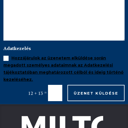
Adatkezelés
Hozzájárulok az üzenetem elküldése során
megadott személyes adataimnak az Adatkezelési
tájékoztatóban meghatározott célból és ideig történő
kezeléséhez.
=
12 + 13
ÜZENET KÜLDÉSE