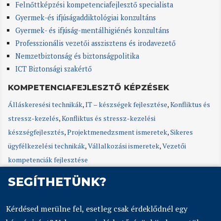
Felnőttképzési kompetenciafejlesztő specialista
Gyermek-és ifjúságaddiktológiai konzultáns
Gyermek- és ifjúság-mentálhigiénés konzultáns
Professzionális vezetői asszisztens és irodavezető
Nemzetbiztonság és biztonságpolitika
ICT Biztonsági szakértő
KOMPETENCIAFEJLESZTŐ KÉPZÉSEK
Álláskeresési technikák
,
IT – készségek fejlesztése
,
Konfliktus és
stressz-kezelés
,
Konfliktus és stressz-kezelési
készségfejlesztés
,
Projektmenedzsment ismeretek
,
Sikeres
ügyfélkezelési technikák
,
Vállalkozási ismeretek
,
Vezetői
kompetenciák fejlesztése
SEGÍTHETÜNK?
Kérdésed merülne fel, esetleg csak érdeklődnél egy