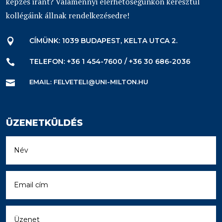
képzés iránt? Valamennyi elérhetőségünkön keresztül
kollégáink állnak rendelkezésedre!
CÍMÜNK: 1039 BUDAPEST, KELTA UTCA 2.

TELEFON: +36 1 454-7600 / +36 30 686-2036

EMAIL: FELVETELI@UNI-MILTON.HU

ÜZENETKÜLDÉS