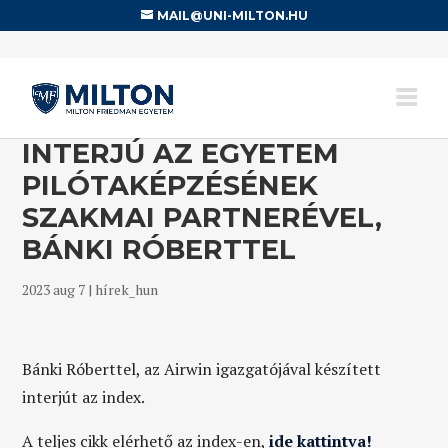
MAIL@UNI-MILTON.HU
INTERJÚ AZ EGYETEM
PILÓTAKÉPZÉSÉNEK
SZAKMAI PARTNERÉVEL,
BÁNKI RÓBERTTEL
2023 aug 7
|
hírek_hun
Bánki Róberttel, az Airwin igazgatójával készített
interjút az index.
A teljes cikk elérhető az index-en,
ide kattintva!