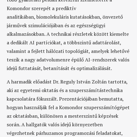
Komondor szerepét a prediktív
analitikában,
biomolekuláris kutatásokban, önvezető
járművek szimulációjában és az egészségügyi
alkalmazásokban. A technikai részletek között kiemelte
a dedikált AI partíciókat, a többszintű adattárolást,
valamint a fejlett hálózati topológiát, amelyek lehetővé
teszik a nagy adatvolumenre épülő AI-rendszerek valós
idejű futtatását, betanítását és optimalizálását.
A harmadik előadást Dr. Reguly István Zoltán tartotta,
aki az egyetemi oktatás és a szuperszámítástechnika
kapcsolatára fókuszált. Prezentációjában bemutatta,
hogyan használják fel a Komondor szuperszámítógépet
az oktatásban, különösen a mesterszintű képzések
során. A hallgatók valós idejű környezetben
végezhetnek párhuzamos programozási feladatokat,