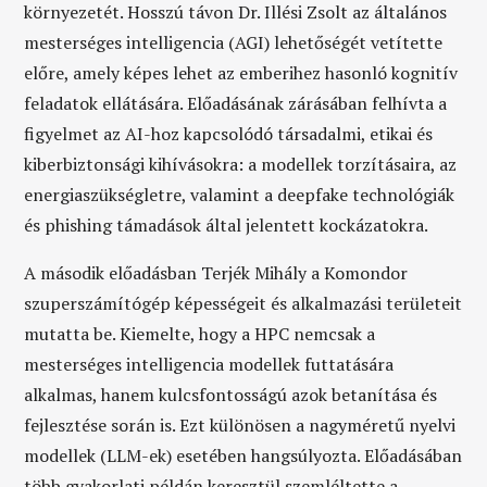
környezetét. Hosszú távon Dr. Illési Zsolt az általános
mesterséges intelligencia (AGI) lehetőségét vetítette
előre, amely képes lehet az emberihez hasonló kognitív
feladatok ellátására. Előadásának zárásában felhívta a
figyelmet az AI-hoz kapcsolódó társadalmi, etikai és
kiberbiztonsági kihívásokra: a modellek torzításaira, az
energiaszükségletre, valamint a deepfake technológiák
és phishing támadások által jelentett kockázatokra.
A második előadásban Terjék Mihály a Komondor
szuperszámítógép képességeit és alkalmazási területeit
mutatta be. Kiemelte, hogy a HPC nemcsak a
mesterséges intelligencia modellek futtatására
alkalmas, hanem kulcsfontosságú azok betanítása és
fejlesztése során is. Ezt különösen a nagyméretű nyelvi
modellek (LLM-ek) esetében hangsúlyozta. Előadásában
több gyakorlati példán keresztül szemléltette a