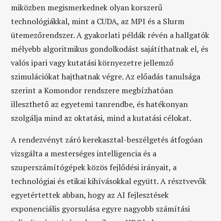
miközben megismerkednek olyan korszerű
technológiákkal, mint a CUDA, az MPI és a Slurm
ütemezőrendszer. A gyakorlati példák révén a hallgatók
mélyebb algoritmikus gondolkodást sajátíthatnak el, és
valós ipari vagy kutatási környezetre jellemző
szimulációkat hajthatnak végre. Az előadás tanulsága
szerint a Komondor rendszere megbízhatóan
illeszthető az egyetemi tanrendbe, és hatékonyan
szolgálja mind az oktatási, mind a kutatási célokat.
A rendezvényt záró kerekasztal-beszélgetés átfogóan
vizsgálta a mesterséges intelligencia és a
szuperszámítógépek közös fejlődési irányait, a
technológiai és etikai kihívásokkal együtt. A résztvevők
egyetértettek abban, hogy az AI fejlesztések
exponenciális gyorsulása egyre nagyobb számítási