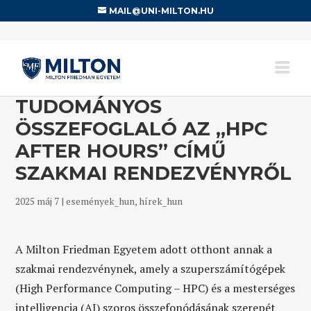
MAIL@UNI-MILTON.HU
TUDOMÁNYOS
ÖSSZEFOGLALÓ AZ „HPC
AFTER HOURS” CÍMŰ
SZAKMAI RENDEZVÉNYRŐL
2025 máj 7
|
események_hun
,
hírek_hun
A Milton Friedman Egyetem adott otthont annak a
szakmai rendezvénynek, amely a szuperszámítógépek
(High Performance Computing – HPC) és a mesterséges
intelligencia (AI) szoros összefonódásának szerepét