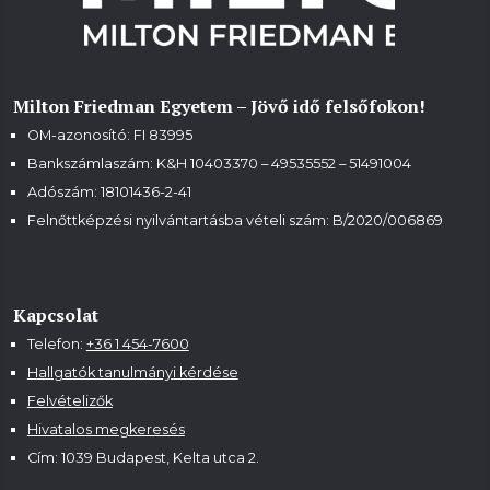
Milton Friedman Egyetem – Jövő idő felsőfokon!
OM-azonosító: FI 83995
Bankszámlaszám: K&H 10403370 – 49535552 – 51491004
Adószám: 18101436-2-41
Felnőttképzési nyilvántartásba vételi szám:
B/2020/006869
Kapcsolat
Telefon:
+36 1 454-7600
Hallgatók tanulmányi kérdése
Felvételizők
Hivatalos megkeresés
Cím: 1039 Budapest, Kelta utca 2.