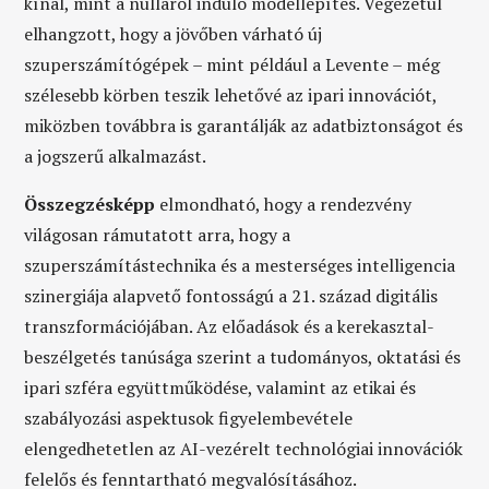
kínál, mint a nulláról induló modellépítés. Végezetül
elhangzott, hogy a jövőben várható új
szuperszámítógépek – mint például a Levente – még
szélesebb körben teszik lehetővé az ipari innovációt,
miközben továbbra is garantálják az adatbiztonságot és
a jogszerű alkalmazást.
Összegzésképp
elmondható, hogy a rendezvény
világosan rámutatott arra, hogy a
szuperszámítástechnika és a mesterséges intelligencia
szinergiája alapvető fontosságú a 21. század digitális
transzformációjában. Az előadások és a kerekasztal-
beszélgetés tanúsága
szerint a tudományos, oktatási és
ipari szféra együttműködése, valamint az etikai és
szabályozási aspektusok figyelembevétele
elengedhetetlen az AI-vezérelt technológiai innovációk
felelős és fenntartható megvalósításához.