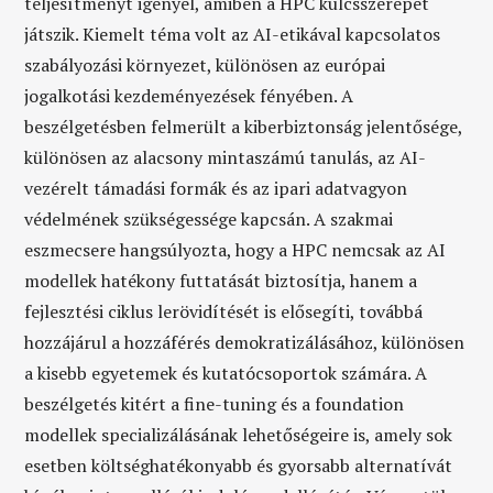
teljesítményt igényel, amiben a HPC kulcsszerepet
játszik. Kiemelt téma volt az AI-etikával kapcsolatos
szabályozási környezet, különösen az európai
jogalkotási kezdeményezések fényében. A
beszélgetésben felmerült a kiberbiztonság jelentősége,
különösen az alacsony mintaszámú tanulás, az AI-
vezérelt támadási formák és az ipari adatvagyon
védelmének szükségessége kapcsán. A szakmai
eszmecsere hangsúlyozta, hogy a HPC nemcsak az AI
modellek hatékony futtatását biztosítja, hanem a
fejlesztési ciklus lerövidítését is elősegíti, továbbá
hozzájárul a hozzáférés demokratizálásához, különösen
a kisebb egyetemek és kutatócsoportok számára. A
beszélgetés kitért a fine-tuning és a foundation
modellek specializálásának lehetőségeire is, amely sok
esetben költséghatékonyabb és gyorsabb alternatívát