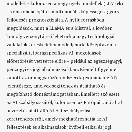
modellek – különösen a nagy nyelvi modellek (LLM-ek)
– konszolidációját és multimodális képességeik gyors
fejlődését prognosztizálta. A nyílt forráskódú
megoldások, mint a LLaMA és a Mistral, a jövőben
komoly versenytársai lehetnek a nagy technológiai
vállalatok kereskedelmi modelljeinek. Középtávon a
specializált, iparágspecifikus AI-megoldások
előretörését vetítette előre – például az egészségügyi,
pénzügyi és jogi alkalmazásokban. Kiemelt figyelmet
kapott az önmagyarázó rendszerek (explainable AI)
jelentősége, amelyek segítenek az átlátható és
megbízható döntéstámogatásban. Emellett szó esett
az AI szabályozásáról, különösen az Európai Unió által
bevezetés alatt álló AI Act szabályozási
keretrendszerről, amely meghatározhatja az AI
fejlesztések és alkalmazások jövőbeli etikai és jogi