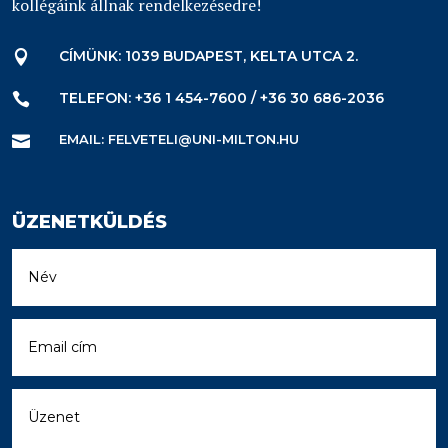
kollégáink állnak rendelkezésedre!
CÍMÜNK: 1039 BUDAPEST, KELTA UTCA 2.

TELEFON: +36 1 454-7600 / +36 30 686-2036

EMAIL: FELVETELI@UNI-MILTON.HU

ÜZENETKÜLDÉS