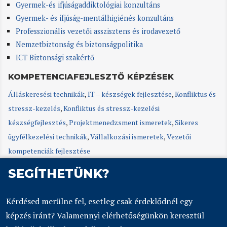
Gyermek-és ifjúságaddiktológiai konzultáns
Gyermek- és ifjúság-mentálhigiénés konzultáns
Professzionális vezetői asszisztens és irodavezető
Nemzetbiztonság és biztonságpolitika
ICT Biztonsági szakértő
KOMPETENCIAFEJLESZTŐ KÉPZÉSEK
Álláskeresési technikák
,
IT – készségek fejlesztése
,
Konfliktus és
stressz-kezelés
,
Konfliktus és stressz-kezelési
készségfejlesztés
,
Projektmenedzsment ismeretek
,
Sikeres
ügyfélkezelési technikák
,
Vállalkozási ismeretek
,
Vezetői
kompetenciák fejlesztése
SEGÍTHETÜNK?
Kérdésed merülne fel, esetleg csak érdeklődnél egy
képzés iránt? Valamennyi elérhetőségünkön keresztül