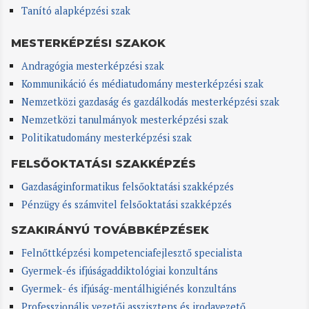
Tanító alapképzési szak
MESTERKÉPZÉSI SZAKOK
Andragógia mesterképzési szak
Kommunikáció és médiatudomány mesterképzési szak
Nemzetközi gazdaság és gazdálkodás mesterképzési szak
Nemzetközi tanulmányok mesterképzési szak
Politikatudomány mesterképzési szak
FELSŐOKTATÁSI SZAKKÉPZÉS
Gazdaságinformatikus felsőoktatási szakképzés
Pénzügy és számvitel felsőoktatási szakképzés
SZAKIRÁNYÚ TOVÁBBKÉPZÉSEK
Felnőttképzési kompetenciafejlesztő specialista
Gyermek-és ifjúságaddiktológiai konzultáns
Gyermek- és ifjúság-mentálhigiénés konzultáns
Professzionális vezetői asszisztens és irodavezető