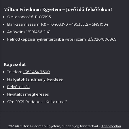
Milton Friedman Egyetem – Jövő idő felsőfokon!
OM-azonosító: FI 83995
Bankszámlaszám: K&H 10403370 – 49535552 – 51491004
Adószám: 18101436-2-41
Felnőttképzési nyilvántartásba vételi szám:
B/2020/006869
Kapcsolat
Telefon:
+36 1 454-7600
Hallgatók tanulmányi kérdése
Felvételizők
Hivatalos megkeresés
Cím: 1039 Budapest, Kelta utca 2.
2020 © Milton Friedman Egyetem, Minden jog fenntartva! –
Adatvédelmi