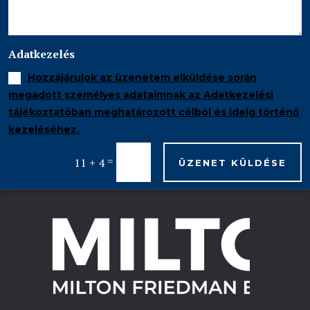
Adatkezelés
Hozzájárulok az üzenetem elküldése során
megadott személyes adataimnak az Adatkezelési
tájékoztatóban meghatározott célból és ideig történő
kezeléséhez.
=
11 + 4
ÜZENET KÜLDÉSE