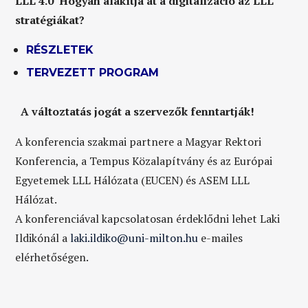
LLL 4.0 Hogyan alakítja át a digitalizáció az
LLL
stratégiákat?
RÉSZLETEK
TERVEZETT PROGRAM
A változtatás jogát a szervezők fenntartják!
A konferencia szakmai partnere a Magyar Rektori
Konferencia, a Tempus Közalapítvány és az Európai
Egyetemek LLL Hálózata (EUCEN) és ASEM LLL
Hálózat.
A konferenciával kapcsolatosan érdeklődni lehet Laki
Ildikónál a
laki.ildiko@uni-milton.hu
e-mailes
elérhetőségen.