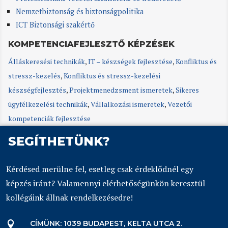
Nemzetbiztonság és biztonságpolitika
ICT Biztonsági szakértő
KOMPETENCIAFEJLESZTŐ KÉPZÉSEK
Álláskeresési technikák
,
IT – készségek fejlesztése
,
Konfliktus és
stressz-kezelés
,
Konfliktus és stressz-kezelési
készségfejlesztés
,
Projektmenedzsment ismeretek
,
Sikeres
ügyfélkezelési technikák
,
Vállalkozási ismeretek
,
Vezetői
kompetenciák fejlesztése
SEGÍTHETÜNK?
Kérdésed merülne fel, esetleg csak érdeklődnél egy
képzés iránt? Valamennyi elérhetőségünkön keresztül
kollégáink állnak rendelkezésedre!
CÍMÜNK: 1039 BUDAPEST, KELTA UTCA 2.
