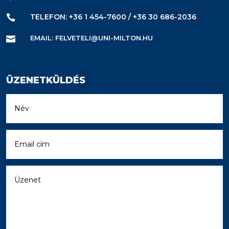
TELEFON: +36 1 454-7600 / +36 30 686-2036

EMAIL: FELVETELI@UNI-MILTON.HU

ÜZENETKÜLDÉS