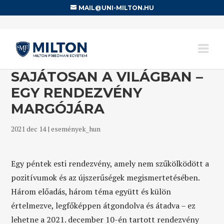
MAIL@UNI-MILTON.HU
SAJÁTOSAN A VILÁGBAN –
EGY RENDEZVÉNY
MARGÓJÁRA
2021 dec 14
|
események_hun
Egy péntek esti rendezvény, amely nem szűkölködött a
pozitívumok és az újszerűségek megismertetésében.
Három előadás, három téma együtt és külön
értelmezve, legfőképpen átgondolva és átadva – ez
lehetne a 2021. december 10-én tartott rendezvény