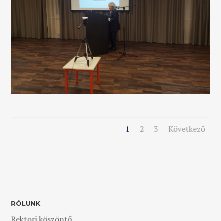
1
2
3
Következő
RÓLUNK
Rektori köszöntő