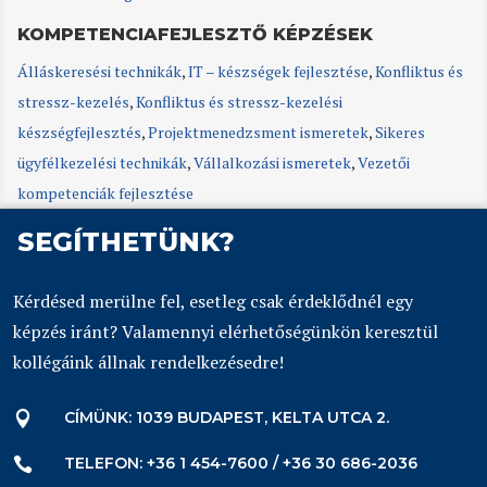
KOMPETENCIAFEJLESZTŐ KÉPZÉSEK
Álláskeresési technikák
,
IT – készségek fejlesztése
,
Konfliktus és
stressz-kezelés
,
Konfliktus és stressz-kezelési
készségfejlesztés
,
Projektmenedzsment ismeretek
,
Sikeres
ügyfélkezelési technikák
,
Vállalkozási ismeretek
,
Vezetői
kompetenciák fejlesztése
SEGÍTHETÜNK?
Kérdésed merülne fel, esetleg csak érdeklődnél egy
képzés iránt? Valamennyi elérhetőségünkön keresztül
kollégáink állnak rendelkezésedre!
CÍMÜNK: 1039 BUDAPEST, KELTA UTCA 2.

TELEFON: +36 1 454-7600 / +36 30 686-2036
