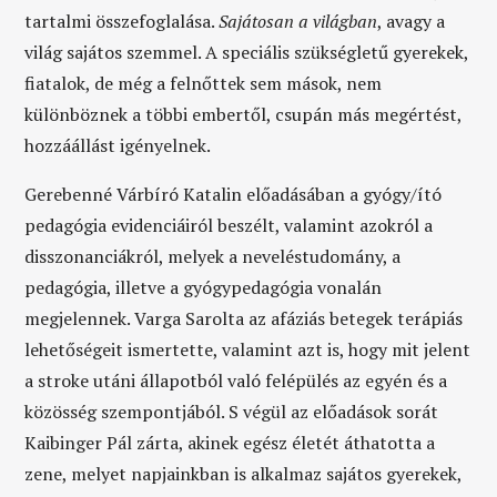
tartalmi összefoglalása.
Sajátosan a világban
, avagy a
világ sajátos szemmel. A speciális szükségletű gyerekek,
fiatalok, de még a felnőttek sem mások, nem
különböznek a többi embertől, csupán más megértést,
hozzáállást igényelnek.
Gerebenné Várbíró Katalin előadásában a gyógy/ító
pedagógia evidenciáiról beszélt, valamint azokról a
disszonanciákról, melyek a neveléstudomány, a
pedagógia, illetve a gyógypedagógia vonalán
megjelennek. Varga Sarolta az afáziás betegek terápiás
lehetőségeit ismertette, valamint azt is, hogy mit jelent
a stroke utáni állapotból való felépülés az egyén és a
közösség szempontjából. S végül az előadások sorát
Kaibinger Pál zárta, akinek egész életét áthatotta a
zene, melyet napjainkban is alkalmaz sajátos gyerekek,