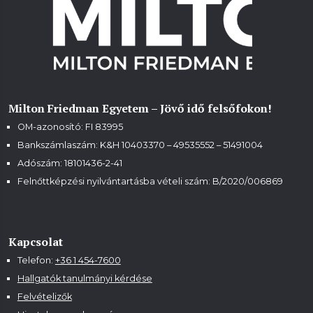
Milton Friedman Egyetem – Jövő idő felsőfokon!
OM-azonosító: FI 83995
Bankszámlaszám: K&H 10403370 – 49535552 – 51491004
Adószám: 18101436-2-41
Felnőttképzési nyilvántartásba vételi szám:
B/2020/006869
Kapcsolat
Telefon:
+36 1 454-7600
Hallgatók tanulmányi kérdése
Felvételizők