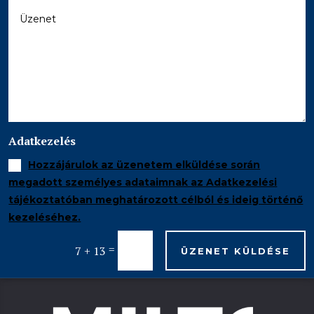
Adatkezelés
Hozzájárulok az üzenetem elküldése során
megadott személyes adataimnak az Adatkezelési
tájékoztatóban meghatározott célból és ideig történő
kezeléséhez.
=
7 + 13
ÜZENET KÜLDÉSE