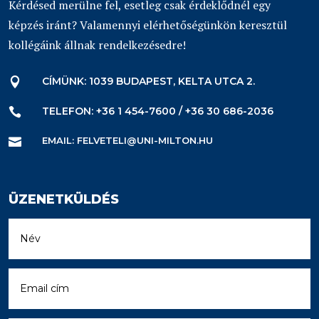
Kérdésed merülne fel, esetleg csak érdeklődnél egy
képzés iránt? Valamennyi elérhetőségünkön keresztül
kollégáink állnak rendelkezésedre!
CÍMÜNK: 1039 BUDAPEST, KELTA UTCA 2.

TELEFON: +36 1 454-7600 / +36 30 686-2036

EMAIL: FELVETELI@UNI-MILTON.HU

ÜZENETKÜLDÉS