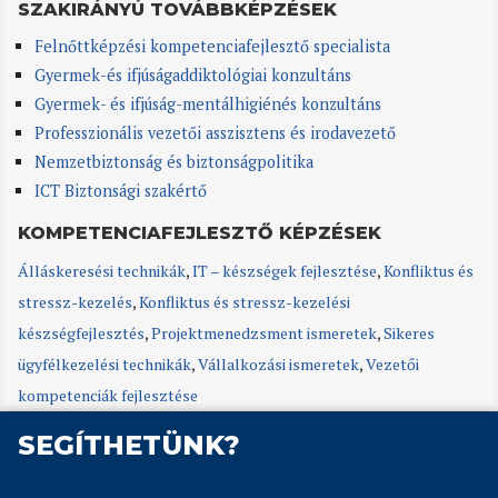
SZAKIRÁNYÚ TOVÁBBKÉPZÉSEK
Felnőttképzési kompetenciafejlesztő specialista
Gyermek-és ifjúságaddiktológiai konzultáns
Gyermek- és ifjúság-mentálhigiénés konzultáns
Professzionális vezetői asszisztens és irodavezető
Nemzetbiztonság és biztonságpolitika
ICT Biztonsági szakértő
KOMPETENCIAFEJLESZTŐ KÉPZÉSEK
Álláskeresési technikák
,
IT – készségek fejlesztése
,
Konfliktus és
stressz-kezelés
,
Konfliktus és stressz-kezelési
készségfejlesztés
,
Projektmenedzsment ismeretek
,
Sikeres
ügyfélkezelési technikák
,
Vállalkozási ismeretek
,
Vezetői
kompetenciák fejlesztése
SEGÍTHETÜNK?