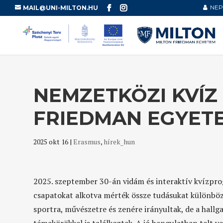
NEP
MAIL@UNI-MILTON.HU
NEMZETKÖZI KVÍZ
FRIEDMAN EGYET
2025 okt 16
|
Erasmus
,
hírek_hun
2025. szeptember 30-án vidám és interaktív kvízpr
csapatokat alkotva mérték össze tudásukat különböz
sportra, művészetre és zenére irányultak, de a hallg