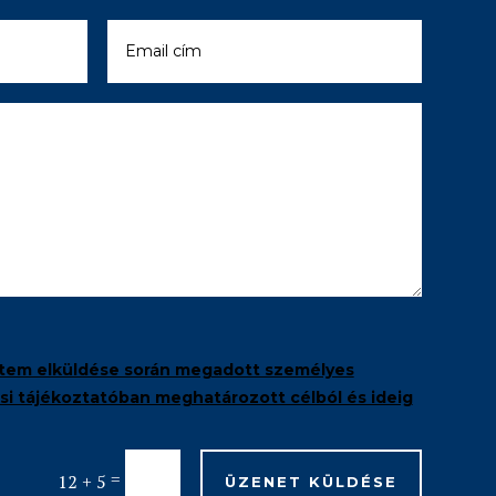
tem elküldése során megadott személyes
i tájékoztatóban meghatározott célból és ideig
=
12 + 5
ÜZENET KÜLDÉSE