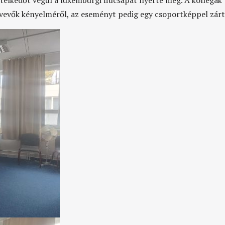
etélkedőt végül a luxemburgi fiúcsapat nyerte meg. A kollégák
tvevők kényelméről, az eseményt pedig egy csoportképpel zárt