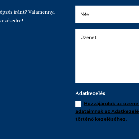
képzés iránt? Valamennyi
kezésedre!
Adatkezelés
Hozzájárulok az üzene
adataimnak az Adatkezelés
történő kezeléséhez.