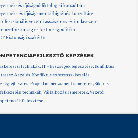
yermek-és ifjúságaddiktológiai konzultáns
yermek- és ifjúság-mentálhigiénés konzultáns
rofesszionális vezetői asszisztens és irodavezető
emzetbiztonság és biztonságpolitika
CT Biztonsági szakértő
OMPETENCIAFEJLESZTŐ KÉPZÉSEK
áskeresési technikák
,
IT – készségek fejlesztése
,
Konfliktus
stressz-kezelés
,
Konfliktus és stressz-kezelési
zségfejlesztés
,
Projektmenedzsment ismeretek
,
Sikeres
félkezelési technikák
,
Vállalkozási ismeretek
,
Vezetői
petenciák fejlesztése