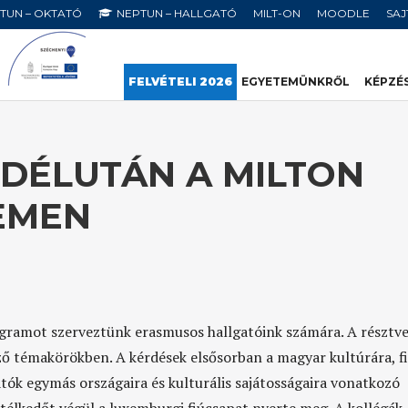
TUN – OKTATÓ
NEPTUN – HALLGATÓ
MILT-ON
MOODLE
SA
FELVÉTELI 2026
EGYETEMÜNKRŐL
KÉPZÉ
 DÉLUTÁN A MILTON
EMEN
ogramot szerveztünk erasmusos hallgatóink számára. A résztv
ő témakörökben. A kérdések elsősorban a magyar kultúrára, f
atók egymás országaira és kulturális sajátosságaira vonatkozó