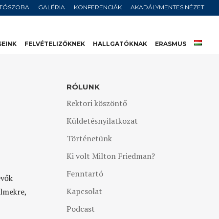
JTÓSZOBA
GALÉRIA
KONFERENCIÁK
AKADÁLYMENTES NÉZET
SEINK
FELVÉTELIZŐKNEK
HALLGATÓKNAK
ERASMUS
RÓLUNK
Rektori köszöntő
Küldetésnyilatkozat
Történetünk
Ki volt Milton Friedman?
Fenntartó
evők
Kapcsolat
ilmekre,
Podcast