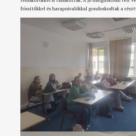
témakörökkel is találkoztak. A jó hangulatban telt v
frissítőkkel és harapnivalókkal gondoskodtak a rész