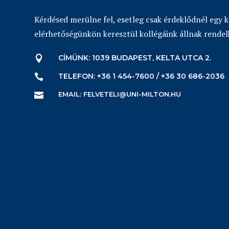
Kérdésed merülne fel, esetleg csak érdeklődnél egy 
elérhetőségünkön keresztül kollégáink állnak rendel
CÍMÜNK: 1039 BUDAPEST, KELTA UTCA 2.

TELEFON: +36 1 454-7600 / +36 30 686-2036

EMAIL: FELVETELI@UNI-MILTON.HU
