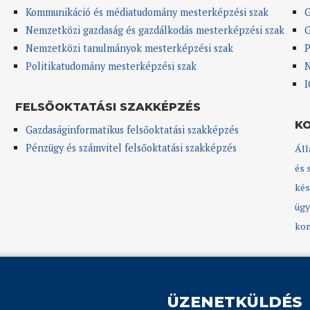
Kommunikáció és médiatudomány mesterképzési szak
G
Nemzetközi gazdaság és gazdálkodás mesterképzési szak
G
Nemzetközi tanulmányok mesterképzési szak
P
Politikatudomány mesterképzési szak
N
I
FELSŐOKTATÁSI SZAKKÉPZÉS
K
Gazdaságinformatikus felsőoktatási szakképzés
Pénzügy és számvitel felsőoktatási szakképzés
Áll
és 
kés
ügy
kom
ÜZENETKÜLDÉS