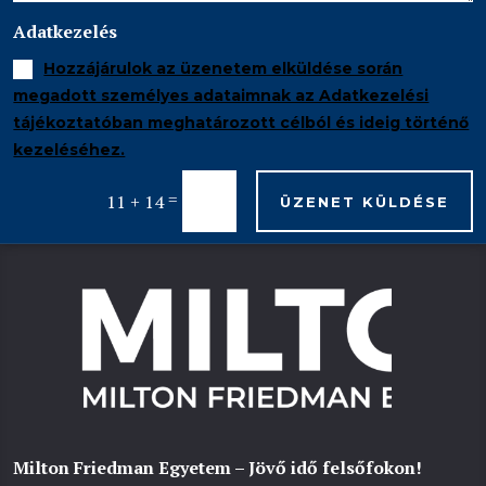
Adatkezelés
Hozzájárulok az üzenetem elküldése során
megadott személyes adataimnak az Adatkezelési
tájékoztatóban meghatározott célból és ideig történő
kezeléséhez.
=
11 + 14
ÜZENET KÜLDÉSE
Milton Friedman Egyetem – Jövő idő felsőfokon!