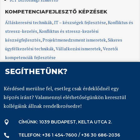
KOMPETENCIAFEJLESZTŐ KÉPZÉSEK
Álláskeresési technikák
,
IT – készségek fejlesztése
,
Konfliktus és
stressz-kezelés
,
Konfliktus és stressz-kezelési
készségfejlesztés
,
Projektmenedzsment ismeretek
,
Sikeres
ügyfélkezelési technikák
,
Vállalkozási ismeretek
,
Vezetői
kompetenciák fejlesztése
SEGÍTHETÜNK?
Kérdésed merülne fel, esetleg csak érdeklődnél egy
képzés iránt? Valamennyi elérhetőségünkön keresztül
kollégáink állnak rendelkezésedre!
CÍMÜNK: 1039 BUDAPEST, KELTA UTCA 2.

TELEFON: +36 1 454-7600 / +36 30 686-2036
