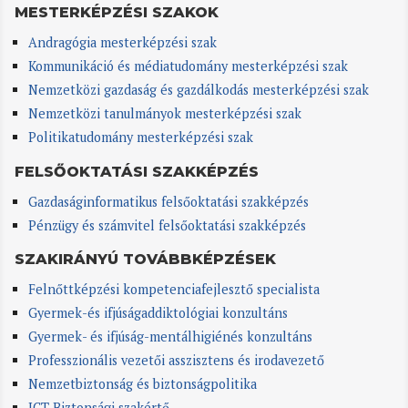
MESTERKÉPZÉSI SZAKOK
Andragógia mesterképzési szak
Kommunikáció és médiatudomány mesterképzési szak
Nemzetközi gazdaság és gazdálkodás mesterképzési szak
Nemzetközi tanulmányok mesterképzési szak
Politikatudomány mesterképzési szak
FELSŐOKTATÁSI SZAKKÉPZÉS
Gazdaságinformatikus felsőoktatási szakképzés
Pénzügy és számvitel felsőoktatási szakképzés
SZAKIRÁNYÚ TOVÁBBKÉPZÉSEK
Felnőttképzési kompetenciafejlesztő specialista
Gyermek-és ifjúságaddiktológiai konzultáns
Gyermek- és ifjúság-mentálhigiénés konzultáns
Professzionális vezetői asszisztens és irodavezető
Nemzetbiztonság és biztonságpolitika
ICT Biztonsági szakértő