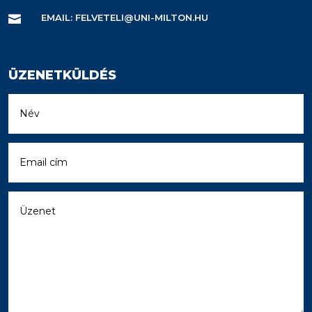
EMAIL: FELVETELI@UNI-MILTON.HU

ÜZENETKÜLDÉS