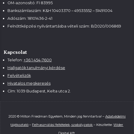
OM-azonosító: FI 83995
Bankszámlaszám: K&H 10403370 – 49535552 – 51491004
Adószám: 18101436-2-41
Felnőttképzési nyilvántartásba vételi szám:
B/2020/006869
Kapcsolat
Telefon:
+36 1 454-7600
Hallgatók tanulmányi kérdése
Felvételizők
Hivatalos megkeresés
Cím: 1039 Budapest, Kelta utca 2.
2020 © Milton Friedman Egyetem, Minden jog fenntartva! –
Adatvédelmi
tájékoztató
–
Felhasználási feltételek, szabályzatok
– Készítette:
Wider
Digital Kft.