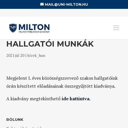
MAIL@UNI-MILTON.HU
HALLGATÓI MUNKÁK
2021 júl 20
|
hírek_hun
Megjelent I. éves közösségszervező szakos hallgatóink
órán készített előadásainak összegyűjtött kiadványa.
A kiadvány megtekinthető
ide kattintva.
RÓLUNK