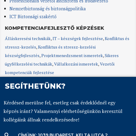
Professzionális vezetői asszisztens és irodavezető
Nemzetbiztonság és biztonságpolitika
ICT Biztonsági szakértő
KOMPETENCIAFEJLESZTŐ KÉPZÉSEK
Álláskeresési technikák
,
IT – készségek fejlesztése
,
Konfliktus és
stressz-kezelés
,
Konfliktus és stressz-kezelési
készségfejlesztés
,
Projektmenedzsment ismeretek
,
Sikeres
ügyfélkezelési technikák
,
Vállalkozási ismeretek
,
Vezetői
kompetenciák fejlesztése
SEGÍTHETÜNK?
Kérdésed merülne fel, esetleg csak érdeklődnél egy
képzés iránt? Valamennyi elérhetőségünkön keresztül
kollégáink állnak rendelkezésedre!
CÍMÜNK: 1039 BUDAPEST, KELTA UTCA 2.
