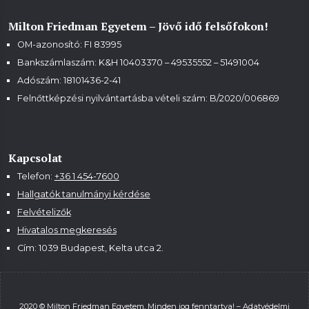
Milton Friedman Egyetem – Jövő idő felsőfokon!
OM-azonosító: FI 83995
Bankszámlaszám: K&H 10403370 – 49535552 – 51491004
Adószám: 18101436-2-41
Felnőttképzési nyilvántartásba vételi szám:
B/2020/006869
Kapcsolat
Telefon:
+36 1 454-7600
Hallgatók tanulmányi kérdése
Felvételizők
Hivatalos megkeresés
Cím: 1039 Budapest, Kelta utca 2.
2020 © Milton Friedman Egyetem, Minden jog fenntartva! –
Adatvédelmi