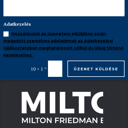
Adatkezelés
Hozzájárulok az üzenetem elküldése során
megadott személyes adataimnak az Adatkezelési
tájékoztatóban meghatározott célból és ideig történő
kezeléséhez.
=
10 + 1
ÜZENET KÜLDÉSE