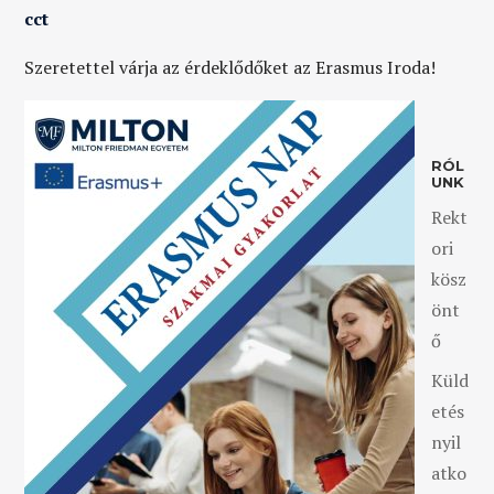
cct
Szeretettel várja az érdeklődőket az Erasmus Iroda!
RÓL
UNK
Rekt
ori
kösz
önt
ő
Küld
etés
nyil
atko