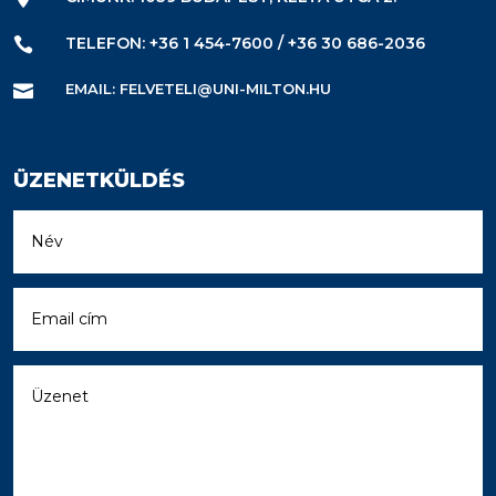
TELEFON: +36 1 454-7600 / +36 30 686-2036

EMAIL: FELVETELI@UNI-MILTON.HU

ÜZENETKÜLDÉS