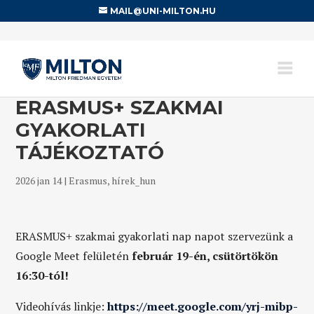
MAIL@UNI-MILTON.HU
ERASMUS+ SZAKMAI
GYAKORLATI
TÁJÉKOZTATÓ
2026 jan 14
|
Erasmus
,
hírek_hun
ERASMUS+ szakmai gyakorlati nap napot szervezünk a
Google Meet felületén
február 19-én, csütörtökön
16:30-tól!
Videohívás linkje:
https://meet.google.com/yrj-mibp-