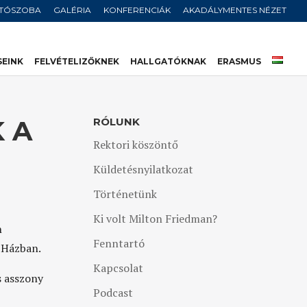
JTÓSZOBA
GALÉRIA
KONFERENCIÁK
AKADÁLYMENTES NÉZET
SEINK
FELVÉTELIZŐKNEK
HALLGATÓKNAK
ERASMUS
 A
RÓLUNK
Rektori köszöntő
Küldetésnyilatkozat
Történetünk
Ki volt Milton Friedman?
n
Fenntartó
 Házban.
Kapcsolat
s asszony
Podcast