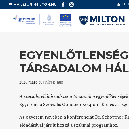
NEP
MAIL@UNI-MILTON.HU
EGYENLŐTLENSÉG
TÁRSADALOM HÁ
2026 márc 30
|
hírek_hun
A szociális ellátórendszer a társadalmi egyenlőtlensége
Egyetem, a Szociális Gondozó Központ Érd és az Egé
Az egyetem nevében a konferenciát Dr. Schottner Kri
előadásával járult hozzá a szakmai programhoz.