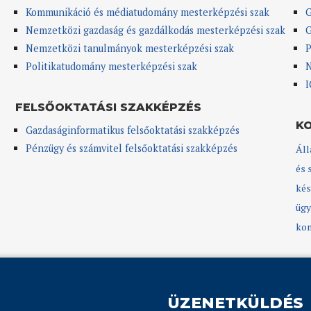
Kommunikáció és médiatudomány mesterképzési szak
G
Nemzetközi gazdaság és gazdálkodás mesterképzési szak
G
Nemzetközi tanulmányok mesterképzési szak
P
Politikatudomány mesterképzési szak
N
I
FELSŐOKTATÁSI SZAKKÉPZÉS
K
Gazdaságinformatikus felsőoktatási szakképzés
Pénzügy és számvitel felsőoktatási szakképzés
Áll
és 
kés
ügy
kom
ÜZENETKÜLDÉS