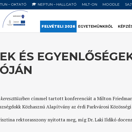
TUN – OKTATÓ
NEPTUN – HALLGATÓ
MILT-ON
MOODLE
SA
FELVÉTELI 2026
EGYETEMÜNKRŐL
KÉPZÉ
EK ÉS EGYENLŐSÉGEK
LÓJÁN
k kereszttüzében
címmel tartott konferenciát a Milton Friedma
szségdokk Közhasznú Alapítvány az érdi Parkvárosi Közösségi
sztina rektorasszony nyitotta meg, míg Dr. Laki Ildikó docen