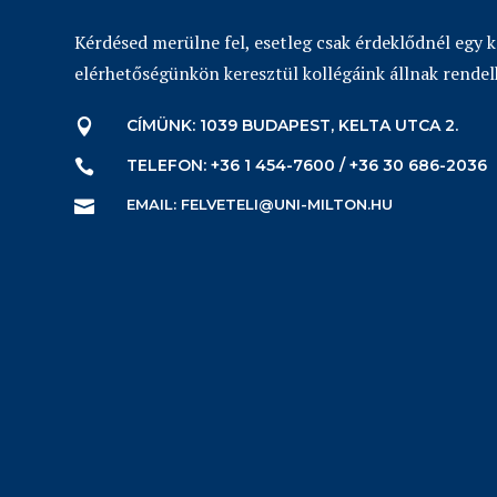
Kérdésed merülne fel, esetleg csak érdeklődnél egy 
elérhetőségünkön keresztül kollégáink állnak rendel
CÍMÜNK: 1039 BUDAPEST, KELTA UTCA 2.

TELEFON: +36 1 454-7600 / +36 30 686-2036

EMAIL: FELVETELI@UNI-MILTON.HU
