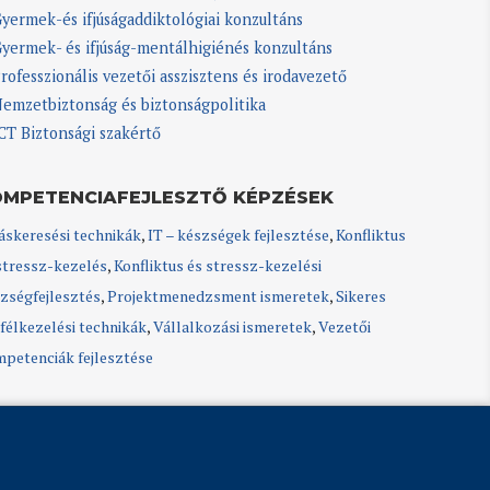
yermek-és ifjúságaddiktológiai konzultáns
yermek- és ifjúság-mentálhigiénés konzultáns
rofesszionális vezetői asszisztens és irodavezető
emzetbiztonság és biztonságpolitika
CT Biztonsági szakértő
OMPETENCIAFEJLESZTŐ KÉPZÉSEK
áskeresési technikák
,
IT – készségek fejlesztése
,
Konfliktus
stressz-kezelés
,
Konfliktus és stressz-kezelési
zségfejlesztés
,
Projektmenedzsment ismeretek
,
Sikeres
félkezelési technikák
,
Vállalkozási ismeretek
,
Vezetői
petenciák fejlesztése