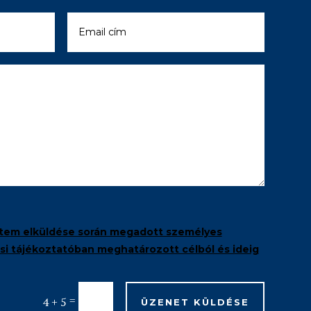
tem elküldése során megadott személyes
i tájékoztatóban meghatározott célból és ideig
=
4 + 5
ÜZENET KÜLDÉSE