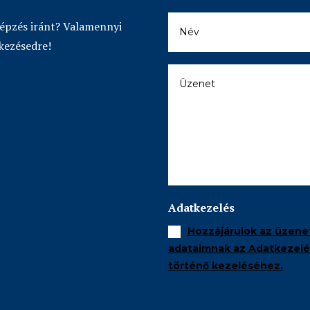
képzés iránt? Valamennyi
kezésedre!
Adatkezelés
Hozzájárulok az üzene
adataimnak az Adatkezelés
történő kezeléséhez.