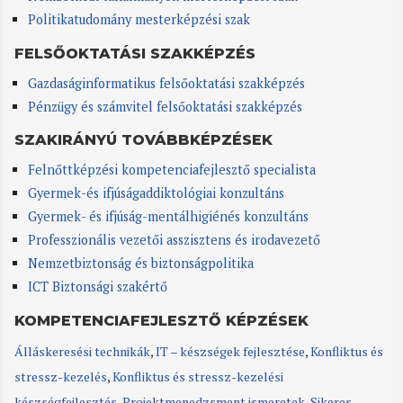
Politikatudomány mesterképzési szak
FELSŐOKTATÁSI SZAKKÉPZÉS
Gazdaságinformatikus felsőoktatási szakképzés
Pénzügy és számvitel felsőoktatási szakképzés
SZAKIRÁNYÚ TOVÁBBKÉPZÉSEK
Felnőttképzési kompetenciafejlesztő specialista
Gyermek-és ifjúságaddiktológiai konzultáns
Gyermek- és ifjúság-mentálhigiénés konzultáns
Professzionális vezetői asszisztens és irodavezető
Nemzetbiztonság és biztonságpolitika
ICT Biztonsági szakértő
KOMPETENCIAFEJLESZTŐ KÉPZÉSEK
Álláskeresési technikák
,
IT – készségek fejlesztése
,
Konfliktus és
stressz-kezelés
,
Konfliktus és stressz-kezelési
készségfejlesztés
,
Projektmenedzsment ismeretek
,
Sikeres