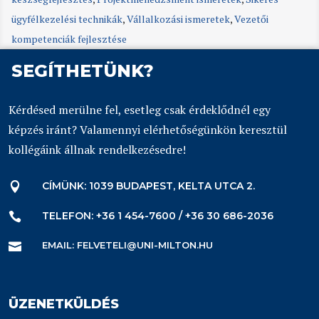
ügyfélkezelési technikák
,
Vállalkozási ismeretek
,
Vezetői
kompetenciák fejlesztése
SEGÍTHETÜNK?
Kérdésed merülne fel, esetleg csak érdeklődnél egy
képzés iránt? Valamennyi elérhetőségünkön keresztül
kollégáink állnak rendelkezésedre!
CÍMÜNK: 1039 BUDAPEST, KELTA UTCA 2.

TELEFON: +36 1 454-7600 / +36 30 686-2036

EMAIL: FELVETELI@UNI-MILTON.HU

ÜZENETKÜLDÉS