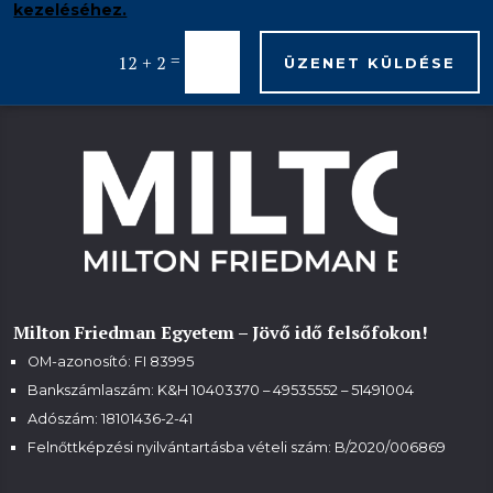
kezeléséhez.
=
12 + 2
ÜZENET KÜLDÉSE
Milton Friedman Egyetem – Jövő idő felsőfokon!
OM-azonosító: FI 83995
Bankszámlaszám: K&H 10403370 – 49535552 – 51491004
Adószám: 18101436-2-41
Felnőttképzési nyilvántartásba vételi szám:
B/2020/006869