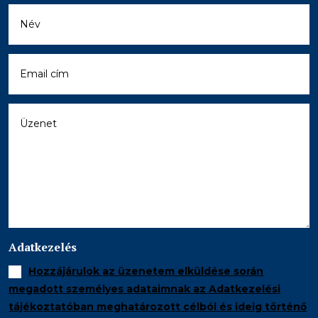
Adatkezelés
Hozzájárulok az üzenetem elküldése során
megadott személyes adataimnak az Adatkezelési
tájékoztatóban meghatározott célból és ideig történő