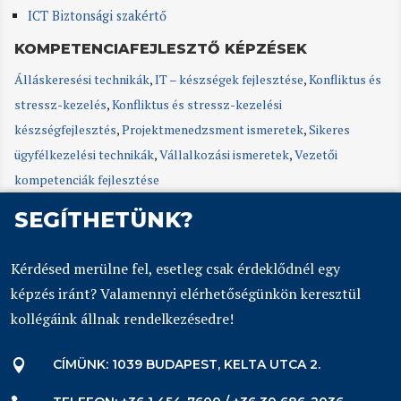
ICT Biztonsági szakértő
KOMPETENCIAFEJLESZTŐ KÉPZÉSEK
Álláskeresési technikák
,
IT – készségek fejlesztése
,
Konfliktus és
stressz-kezelés
,
Konfliktus és stressz-kezelési
készségfejlesztés
,
Projektmenedzsment ismeretek
,
Sikeres
ügyfélkezelési technikák
,
Vállalkozási ismeretek
,
Vezetői
kompetenciák fejlesztése
SEGÍTHETÜNK?
Kérdésed merülne fel, esetleg csak érdeklődnél egy
képzés iránt? Valamennyi elérhetőségünkön keresztül
kollégáink állnak rendelkezésedre!
CÍMÜNK: 1039 BUDAPEST, KELTA UTCA 2.
