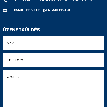
TELEFON: +36 1 454-7600 / +36 30 686-2036

EMAIL: FELVETELI@UNI-MILTON.HU

ÜZENETKÜLDÉS