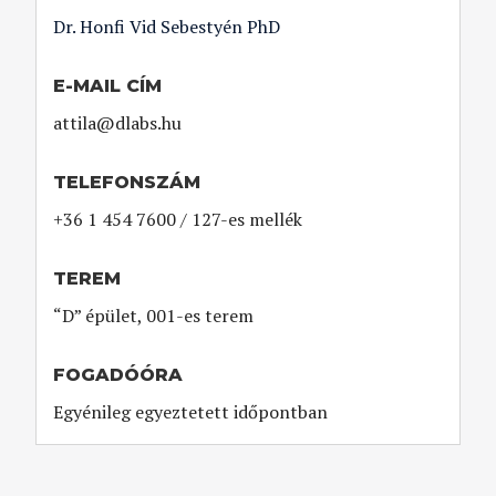
Dr. Honfi Vid Sebestyén PhD
E-MAIL CÍM
attila@dlabs.hu
TELEFONSZÁM
+36 1 454 7600 / 127-es mellék
TEREM
“D” épület, 001-es terem
FOGADÓÓRA
Egyénileg egyeztetett időpontban