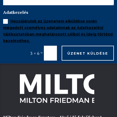
Adatkezelés
Hozzájárulok az üzenetem elküldése során
megadott személyes adataimnak az Adatkezelési
tájékoztatóban meghatározott célból és ideig történő
kezeléséhez.
=
3 + 6
ÜZENET KÜLDÉSE