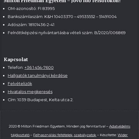
Milton Friedman Egyetem – Jövő idő felsőfokon!
OM-azonosító: FI 83995
Bankszámlaszám: K&H 10403370 – 49535552 – 51491004
Adószám: 18101436-2-41
Felnőttképzési nyilvántartásba vételi szám:
B/2020/006869
Kapcsolat
Telefon:
+36 1 454-7600
Hallgatók tanulmányi kérdése
Felvételizők
Hivatalos megkeresés
Cím: 1039 Budapest, Kelta utca 2.
2020 © Milton Friedman Egyetem, Minden jog fenntartva! –
Adatvédelmi
tájékoztató
–
Felhasználási feltételek, szabályzatok
– Készítette:
Wider