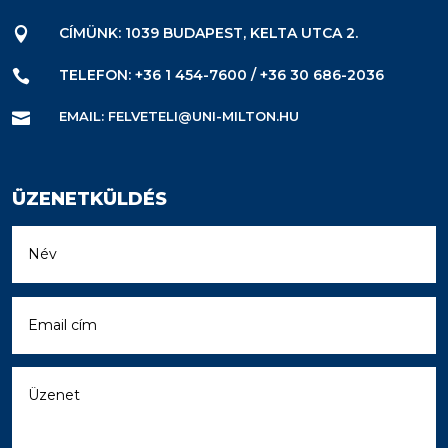
CÍMÜNK: 1039 BUDAPEST, KELTA UTCA 2.

TELEFON: +36 1 454-7600 / +36 30 686-2036

EMAIL: FELVETELI@UNI-MILTON.HU

ÜZENETKÜLDÉS