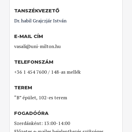
TANSZÉKVEZETŐ
Dr. habil Grajczjár István
E-MAIL CÍM
vasali@uni-milton.hu
TELEFONSZÁM
+36 1 454 7600 / 148-as mellék
TEREM
“B” épület, 102-es terem
FOGADÓÓRA
Szerdánként: 13:00-14:00
Előzetes e-mailes bejelentkezés szükséges