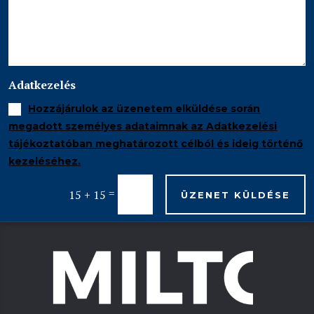
Adatkezelés
Hozzájárulok az üzenetem elküldése során
megadott személyes adataimnak az Adatkezelési
tájékoztatóban meghatározott célból és ideig történő
kezeléséhez.
=
15 + 15
ÜZENET KÜLDÉSE