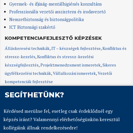
Gyermek- és ifjúság-mentálhigiénés konzultáns
Professzionális vezetői asszisztens és irodavezető
Nemzetbiztonság és biztonságpolitika
ICT Biztonsági szakértő
KOMPETENCIAFEJLESZTŐ KÉPZÉSEK
Álláskeresési technikák
,
IT – készségek fejlesztése
,
Konfliktus és
stressz-kezelés
,
Konfliktus és stressz-kezelési
készségfejlesztés
,
Projektmenedzsment ismeretek
,
Sikeres
ügyfélkezelési technikák
,
Vállalkozási ismeretek
,
Vezetői
kompetenciák fejlesztése
SEGÍTHETÜNK?
Kérdésed merülne fel, esetleg csak érdeklődnél egy
képzés iránt? Valamennyi elérhetőségünkön keresztül
kollégáink állnak rendelkezésedre!