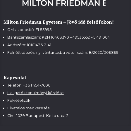
Milton Friedman Egyetem – Jövő idő felsőfokon!
OM-azonosító: FI 83995
Bankszámlaszám: K&H 10403370 – 49535552 – 51491004
Adószám: 18101436-2-41
Felnőttképzési nyilvántartásba vételi szám:
B/2020/006869
Kapcsolat
Telefon:
+36 1 454-7600
Hallgatók tanulmányi kérdése
Felvételizők
Hivatalos megkeresés
Cím: 1039 Budapest, Kelta utca 2.