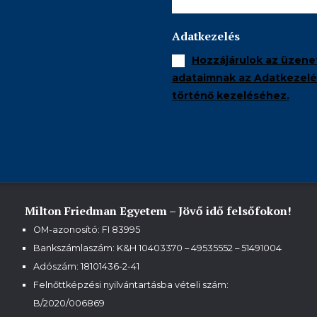
Adatkezelés
Hozzájárulok az üzene
adataimnak az Adatkezelés
történő kezeléséhez.
Milton Friedman Egyetem – Jövő idő felsőfokon!
OM-azonosító: FI 83995
Bankszámlaszám: K&H 10403370 – 49535552 – 51491004
Adószám: 18101436-2-41
Felnőttképzési nyilvántartásba vételi szám:
B/2020/006869