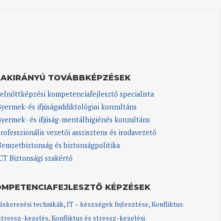
ZAKIRÁNYÚ TOVÁBBKÉPZÉSEK
elnőttképzési kompetenciafejlesztő specialista
yermek-és ifjúságaddiktológiai konzultáns
yermek- és ifjúság-mentálhigiénés konzultáns
rofesszionális vezetői asszisztens és irodavezető
emzetbiztonság és biztonságpolitika
CT Biztonsági szakértő
OMPETENCIAFEJLESZTŐ KÉPZÉSEK
áskeresési technikák
,
IT – készségek fejlesztése
,
Konfliktus
stressz-kezelés
,
Konfliktus és stressz-kezelési