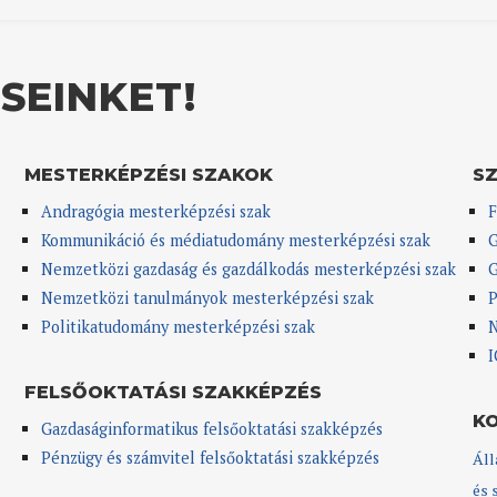
SEINKET!
MESTERKÉPZÉSI SZAKOK
S
Andragógia mesterképzési szak
F
Kommunikáció és médiatudomány mesterképzési szak
G
Nemzetközi gazdaság és gazdálkodás mesterképzési szak
G
Nemzetközi tanulmányok mesterképzési szak
P
Politikatudomány mesterképzési szak
N
I
FELSŐOKTATÁSI SZAKKÉPZÉS
K
Gazdaságinformatikus felsőoktatási szakképzés
Pénzügy és számvitel felsőoktatási szakképzés
Áll
és 