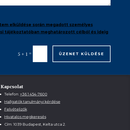
tem elküldése során megadott személyes
i tájékoztatóban meghatározott célból és ideig
=
5 + 1
ÜZENET KÜLDÉSE
Kapcsolat
Telefon:
+36 1 454-7600
Hallgatók tanulmányi kérdése
Felvételizők
Hivatalos megkeresés
Cím: 1039 Budapest, Kelta utca 2.