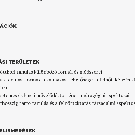
KÁCIÓK
ÁSI TERÜLETEK
nőttkori tanulás különböző formái és módszerei
kus tanulási formák alkalmazási lehetőségei a felnőttképzés 
tein
yetemes és hazai művelődéstörténet andragógiai aspektusai
thosszig tartó tanulás és a felnőttoktatás társadalmi aspektus
 ELISMERÉSEK