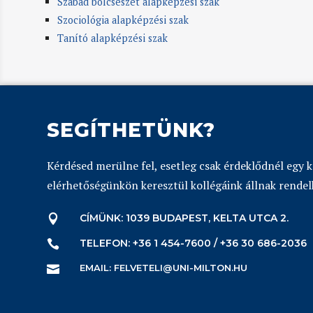
Szabad bölcsészet alapképzési szak
Szociológia alapképzési szak
Tanító alapképzési szak
SEGÍTHETÜNK?
Kérdésed merülne fel, esetleg csak érdeklődnél egy 
elérhetőségünkön keresztül kollégáink állnak rendel
CÍMÜNK: 1039 BUDAPEST, KELTA UTCA 2.

TELEFON: +36 1 454-7600 / +36 30 686-2036

EMAIL: FELVETELI@UNI-MILTON.HU
