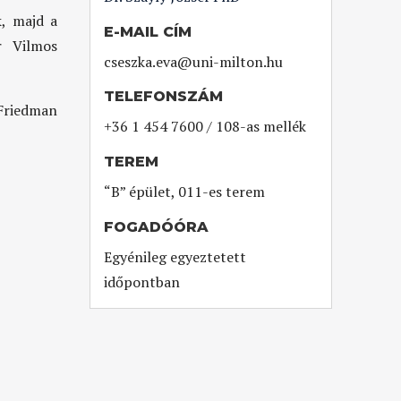
, majd a
E-MAIL CÍM
r Vilmos
cseszka.eva@uni-milton.hu
TELEFONSZÁM
Friedman
+36 1 454 7600 / 108-as mellék
TEREM
“B” épület, 011-es terem
FOGADÓÓRA
Egyénileg egyeztetett
időpontban