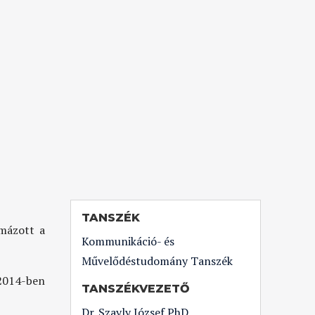
TANSZÉK
omázott a
Kommunikáció- és
Művelődéstudomány Tanszék
 2014-ben
TANSZÉKVEZETŐ
Dr. Szayly József PhD