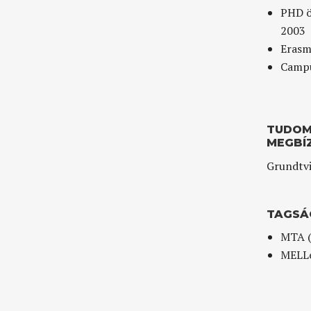
PHD ö
2003
Erasm
Campu
TUDOM
MEGBÍ
Grundtvi
TAGSÁ
MTA (I
MELLe