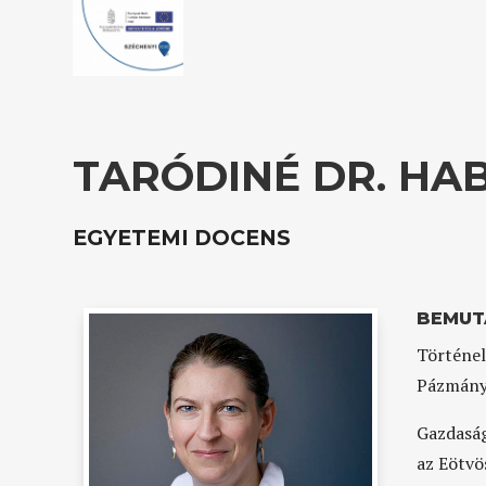
TARÓDINÉ DR. HAB
EGYETEMI DOCENS
BEMUT
Történel
Pázmány 
Gazdaság
az Eötvö