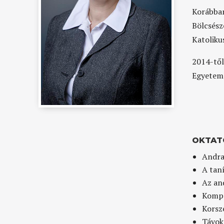
Korábba
Bölcsés
Katoliku
2014-tő
Egyeteme
OKTAT
Andrag
A tan
Az an
Kompa
Korsz
Távok