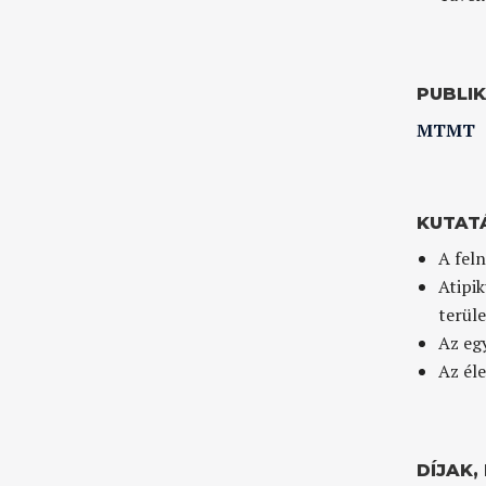
PUBLI
MTMT
KUTAT
A fel
Atipi
terüle
Az eg
Az éle
DÍJAK,