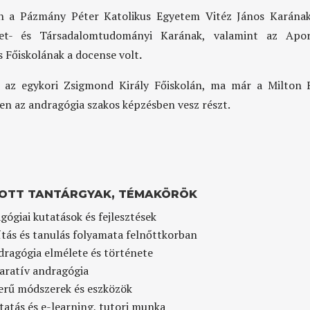
n a Pázmány Péter Katolikus Egyetem Vitéz János Karának
zet- és Társadalomtudományi Karának, valamint az Apo
s Főiskolának a docense volt
.
l az egykori Zsigmond Király Főiskolán, ma már a Milton 
n az andragógia szakos képzésben vesz részt.
OTT TANTÁRGYAK, TÉMAKÖRÖK
ógiai kutatások és fejlesztések
ítás és tanulás folyamata felnőttkorban
dragógia elmélete és története
ratív andragógia
erű módszerek és eszközök
tatás és e-learning, tutori munka