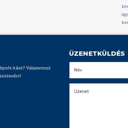
kés
ügy
kom
ÜZENETKÜLDÉS
képzés iránt? Valamennyi
kezésedre!