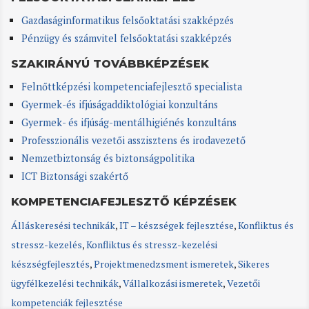
Gazdaságinformatikus felsőoktatási szakképzés
Pénzügy és számvitel felsőoktatási szakképzés
SZAKIRÁNYÚ TOVÁBBKÉPZÉSEK
Felnőttképzési kompetenciafejlesztő specialista
Gyermek-és ifjúságaddiktológiai konzultáns
Gyermek- és ifjúság-mentálhigiénés konzultáns
Professzionális vezetői asszisztens és irodavezető
Nemzetbiztonság és biztonságpolitika
ICT Biztonsági szakértő
KOMPETENCIAFEJLESZTŐ KÉPZÉSEK
Álláskeresési technikák
,
IT – készségek fejlesztése
,
Konfliktus és
stressz-kezelés
,
Konfliktus és stressz-kezelési
készségfejlesztés
,
Projektmenedzsment ismeretek
,
Sikeres
ügyfélkezelési technikák
,
Vállalkozási ismeretek
,
Vezetői
kompetenciák fejlesztése