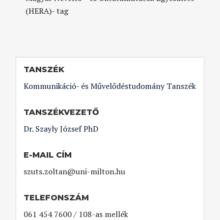
(HERA)- tag
TANSZÉK
Kommunikáció- és Művelődéstudomány Tanszék
TANSZÉKVEZETŐ
Dr. Szayly József PhD
E-MAIL CÍM
szuts.zoltan@uni-milton.hu
TELEFONSZÁM
061 454 7600 / 108-as mellék