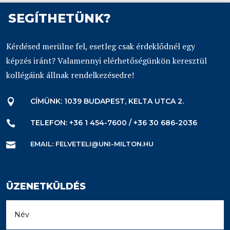
SEGÍTHETÜNK?
Kérdésed merülne fel, esetleg csak érdeklődnél egy
képzés iránt? Valamennyi elérhetőségünkön keresztül
kollégáink állnak rendelkezésedre!
CÍMÜNK: 1039 BUDAPEST, KELTA UTCA 2.

TELEFON: +36 1 454-7600 / +36 30 686-2036

EMAIL: FELVETELI@UNI-MILTON.HU

ÜZENETKÜLDÉS