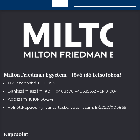
Milton Friedman Egyetem – Jövő idő felsőfokon!
OM-azonosító: FI 83995
Bankszámlaszám: K&H 10403370 – 49535552 – 51491004
Adószám: 18101436-2-41
Felnőttképzési nyilvántartásba vételi szám:
B/2020/006869
Kapcsolat