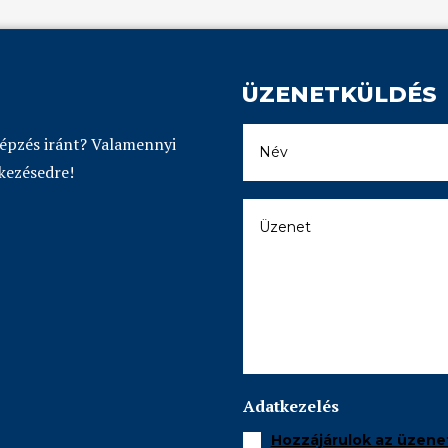
ÜZENETKÜLDÉS
képzés iránt? Valamennyi
kezésedre!
Adatkezelés
Hozzájárulok az üzene