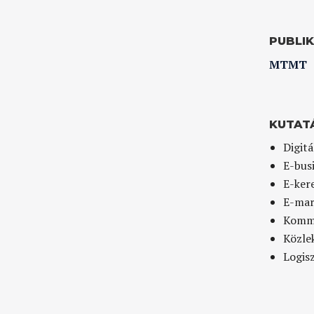
PUBLI
MTMT
KUTAT
Digitá
E-bus
E-ker
E-mar
Kommu
Közle
Logisz