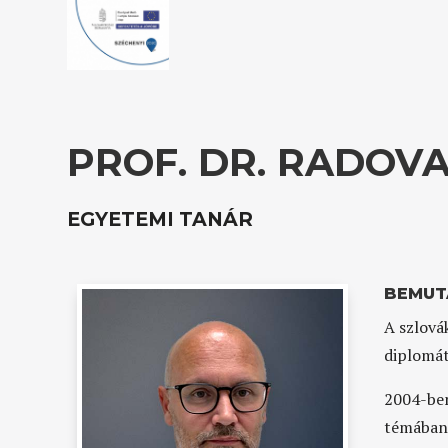
PROF. DR. RADOV
EGYETEMI TANÁR
BEMUT
A szlová
diplomát
2004-ben
témában.