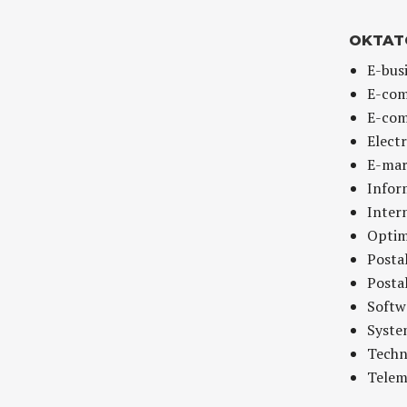
OKTAT
E-bus
E-co
E-com
Elect
E-mar
Infor
Inter
Optim
Posta
Posta
Softw
Syste
Techn
Telema