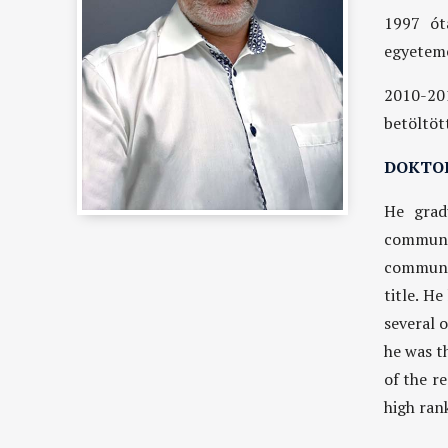
1997 ót
egyeteme
2010-20
betöltöt
DOKTOR
He grad
communi
communi
title. He
several 
he was t
of the r
high ran