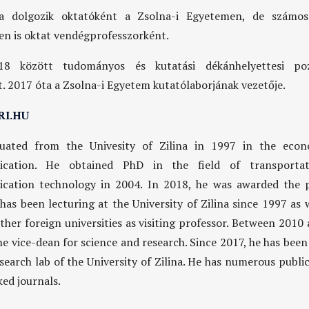
a dolgozik oktatóként a Zsolna-i Egyetemen, de számos 
n is oktat vendégprofesszorként.
18 között tudományos és kutatási dékánhelyettesi poz
t. 2017 óta a Zsolna-i Egyetem kutatólaborjának vezetője.
I.HU
uated from the Univesity of Zilina in 1997 in the econ
cation. He obtained PhD in the field of transporta
cation technology in 2004. In 2018, he was awarded the p
 has been lecturing at the University of Zilina since 1997 as 
other foreign universities as visiting professor. Between 2010
he vice-dean for science and research. Since 2017, he has been
esearch lab of the University of Zilina. He has numerous public
ked journals.