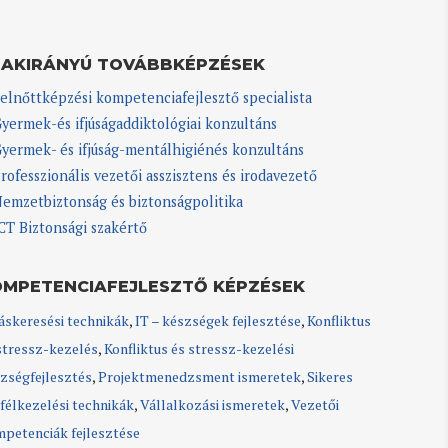
ZAKIRÁNYÚ TOVÁBBKÉPZÉSEK
elnőttképzési kompetenciafejlesztő specialista
yermek-és ifjúságaddiktológiai konzultáns
yermek- és ifjúság-mentálhigiénés konzultáns
rofesszionális vezetői asszisztens és irodavezető
emzetbiztonság és biztonságpolitika
CT Biztonsági szakértő
OMPETENCIAFEJLESZTŐ KÉPZÉSEK
áskeresési technikák
,
IT – készségek fejlesztése
,
Konfliktus
stressz-kezelés
,
Konfliktus és stressz-kezelési
zségfejlesztés
,
Projektmenedzsment ismeretek
,
Sikeres
félkezelési technikák
,
Vállalkozási ismeretek
,
Vezetői
petenciák fejlesztése