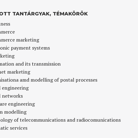
OTT TANTÁRGYAK, TÉMAKÖRÖK
iness
mmerce
merce marketing
ronic payment systems
keting
mation and its transmission
net marketing
isationa amd modelling of postal processes
l engineering
l networks
are engineering
m modelling
ology of telecommunications and radiocomunications
tic services