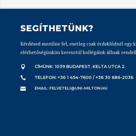
SEGÍTHETÜNK?
Kérdésed merülne fel, esetleg csak érdeklődnél egy 
elérhetőségünkön keresztül kollégáink állnak rendel
CÍMÜNK: 1039 BUDAPEST, KELTA UTCA 2.

TELEFON: +36 1 454-7600 / +36 30 686-2036

EMAIL: FELVETELI@UNI-MILTON.HU
