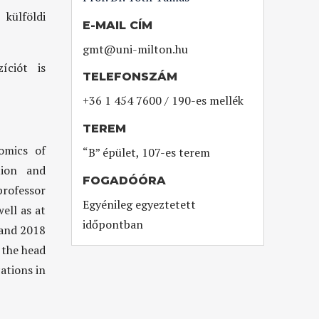
külföldi
E-MAIL CÍM
gmt@uni-milton.hu
íciót is
TELEFONSZÁM
+36 1 454 7600 / 190-es mellék
TEREM
omics of
“B” épület, 107-es terem
tion and
FOGADÓÓRA
rofessor
Egyénileg egyeztetett
well as at
időpontban
 and 2018
 the head
ations in