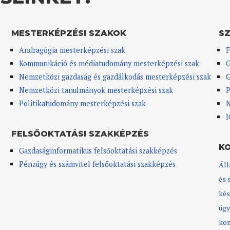
MESTERKÉPZÉSI SZAKOK
S
Andragógia mesterképzési szak
F
Kommunikáció és médiatudomány mesterképzési szak
G
Nemzetközi gazdaság és gazdálkodás mesterképzési szak
G
Nemzetközi tanulmányok mesterképzési szak
P
Politikatudomány mesterképzési szak
N
I
FELSŐOKTATÁSI SZAKKÉPZÉS
K
Gazdaságinformatikus felsőoktatási szakképzés
Pénzügy és számvitel felsőoktatási szakképzés
Áll
és 
kés
ügy
kom