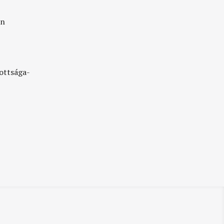
en
ottsága-