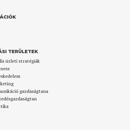
KÁCIÓK
ÁSI TERÜLETEK
lis üzleti stratégiák
iness
eskedelem
keting
nikáció gazdaságtana
kedésgazdaságtan
tika