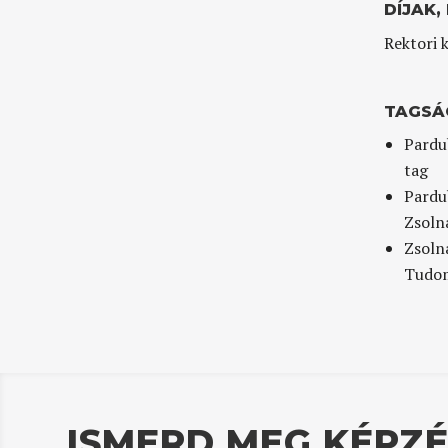
DÍJAK,
Rektori 
TAGSÁ
Pardu
tag
Pardu
Zsoln
Zsoln
Tudom
ISMERD MEG KÉPZÉ