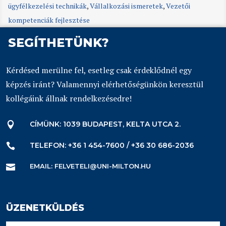
ügyfélkezelési technikák
,
Vállalkozási ismeretek
,
Vezetői
kompetenciák fejlesztése
SEGÍTHETÜNK?
Kérdésed merülne fel, esetleg csak érdeklődnél egy
képzés iránt? Valamennyi elérhetőségünkön keresztül
kollégáink állnak rendelkezésedre!
CÍMÜNK: 1039 BUDAPEST, KELTA UTCA 2.

TELEFON: +36 1 454-7600 / +36 30 686-2036

EMAIL: FELVETELI@UNI-MILTON.HU

ÜZENETKÜLDÉS