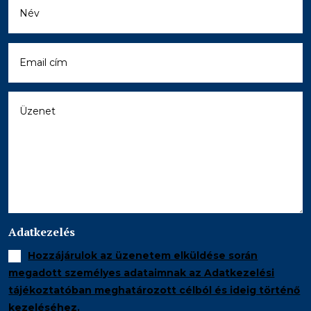
Adatkezelés
Hozzájárulok az üzenetem elküldése során
megadott személyes adataimnak az Adatkezelési
tájékoztatóban meghatározott célból és ideig történő
kezeléséhez.