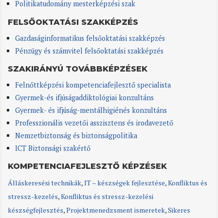
Politikatudomány mesterképzési szak
FELSŐOKTATÁSI SZAKKÉPZÉS
Gazdaságinformatikus felsőoktatási szakképzés
Pénzügy és számvitel felsőoktatási szakképzés
SZAKIRÁNYÚ TOVÁBBKÉPZÉSEK
Felnőttképzési kompetenciafejlesztő specialista
Gyermek-és ifjúságaddiktológiai konzultáns
Gyermek- és ifjúság-mentálhigiénés konzultáns
Professzionális vezetői asszisztens és irodavezető
Nemzetbiztonság és biztonságpolitika
ICT Biztonsági szakértő
KOMPETENCIAFEJLESZTŐ KÉPZÉSEK
Álláskeresési technikák
,
IT – készségek fejlesztése
,
Konfliktus és
stressz-kezelés
,
Konfliktus és stressz-kezelési
készségfejlesztés
,
Projektmenedzsment ismeretek
,
Sikeres