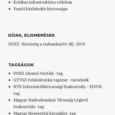
Kritikus infrastruktúra védelem
Vasúti közlekedés biztonsága
DÍJAK, ELISMERÉSEK
DOSZ- Közösség a tudományért díj -2019
TAGSÁGOK
DOSZ Alumni Osztály- tag
GTTSZ Felsőoktatási tagozat –társelnök
HTE Információbiztonsági Szakosztály – EIVOK
tag
Magyar Hadtudományi Társaság Légierő
Szakosztály- tag
Magyar Hegesztési Egyesület- tag