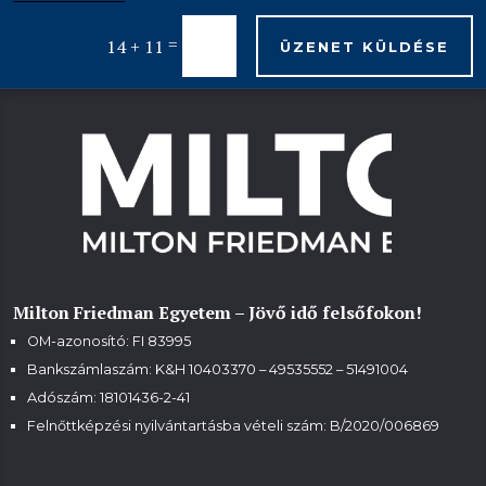
=
14 + 11
ÜZENET KÜLDÉSE
Milton Friedman Egyetem – Jövő idő felsőfokon!
OM-azonosító: FI 83995
Bankszámlaszám: K&H 10403370 – 49535552 – 51491004
Adószám: 18101436-2-41
Felnőttképzési nyilvántartásba vételi szám:
B/2020/006869