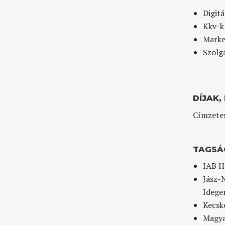
Digitá
Kkv-k
Marke
Szolg
DÍJAK,
Címzetes
TAGSÁ
IAB H
Jász-
Idege
Kecsk
Magya