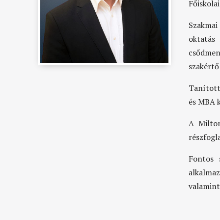
Főiskolai
Szakmai 
oktatás 
csődmen
szakértő 
Tanított
és MBA k
A Milto
részfogl
Fontos 
alkalmaz
valamint