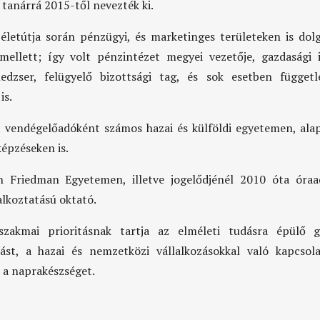
 tanárrá 2015-től nevezték ki.
életútja során pénzügyi, és marketinges területeken is dol
mellett; így volt pénzintézet megyei vezetője, gazdasági 
edzser, felügyelő bizottsági tag, és sok esetben függetl
is.
 vendégelőadóként számos hazai és külföldi egyetemen, ala
épzéseken is.
n Friedman Egyetemen, illetve jogelődjénél 2010 óta óraa
alkoztatású oktató.
szakmai prioritásnak tartja az elméleti tudásra épülő gy
ást, a hazai és nemzetközi vállalkozásokkal való kapcsola
 a naprakészséget.