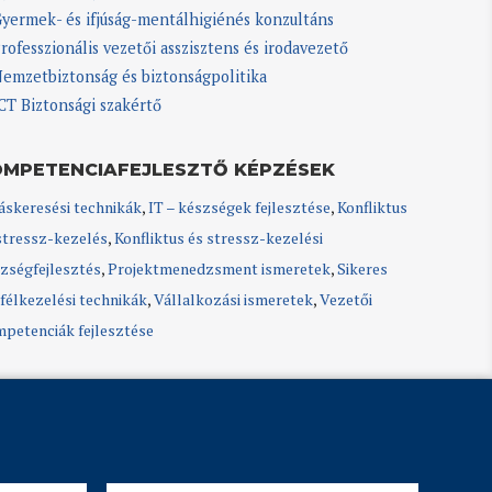
yermek- és ifjúság-mentálhigiénés konzultáns
rofesszionális vezetői asszisztens és irodavezető
emzetbiztonság és biztonságpolitika
CT Biztonsági szakértő
OMPETENCIAFEJLESZTŐ KÉPZÉSEK
áskeresési technikák
,
IT – készségek fejlesztése
,
Konfliktus
stressz-kezelés
,
Konfliktus és stressz-kezelési
zségfejlesztés
,
Projektmenedzsment ismeretek
,
Sikeres
félkezelési technikák
,
Vállalkozási ismeretek
,
Vezetői
petenciák fejlesztése