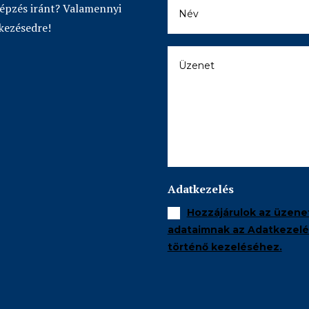
képzés iránt? Valamennyi
kezésedre!
Adatkezelés
Hozzájárulok az üzene
adataimnak az Adatkezelés
történő kezeléséhez.