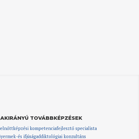
ZAKIRÁNYÚ TOVÁBBKÉPZÉSEK
elnőttképzési kompetenciafejlesztő specialista
yermek-és ifjúságaddiktológiai konzultáns