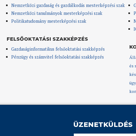
Nemzetközi gazdaság és gazdálkodás mesterképzési szak
G
Nemzetközi tanulmányok mesterképzési szak
P
Politikatudomány mesterképzési szak
N
I
FELSŐOKTATÁSI SZAKKÉPZÉS
K
Gazdaságinformatikus felsőoktatási szakképzés
Pénzügy és számvitel felsőoktatási szakképzés
Áll
és 
kés
ügy
kom
ÜZENETKÜLDÉS