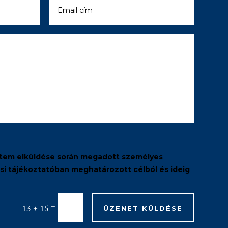
tem elküldése során megadott személyes
i tájékoztatóban meghatározott célból és ideig
=
13 + 15
ÜZENET KÜLDÉSE