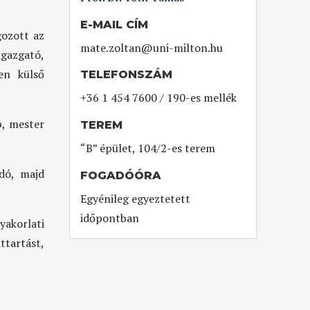
E-MAIL CÍM
gozott az
mate.zoltan@uni-milton.hu
igazgató,
en külső
TELEFONSZÁM
+36 1 454 7600 / 190-es mellék
p, mester
TEREM
“B” épület, 104/2-es terem
dó, majd
FOGADÓÓRA
Egyénileg egyeztetett
időpontban
akorlati
ttartást,