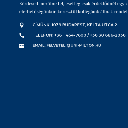
Kérdésed merülne fel, esetleg csak érdeklődnél egy 
elérhetőségünkön keresztül kollégáink állnak rendel
CÍMÜNK: 1039 BUDAPEST, KELTA UTCA 2.

TELEFON: +36 1 454-7600 / +36 30 686-2036

EMAIL: FELVETELI@UNI-MILTON.HU
