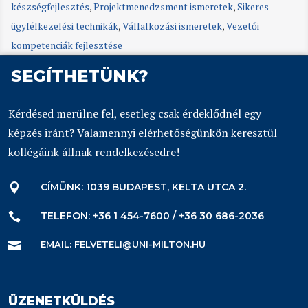
készségfejlesztés
,
Projektmenedzsment ismeretek
,
Sikeres
ügyfélkezelési technikák
,
Vállalkozási ismeretek
,
Vezetői
kompetenciák fejlesztése
SEGÍTHETÜNK?
Kérdésed merülne fel, esetleg csak érdeklődnél egy
képzés iránt? Valamennyi elérhetőségünkön keresztül
kollégáink állnak rendelkezésedre!
CÍMÜNK: 1039 BUDAPEST, KELTA UTCA 2.

TELEFON: +36 1 454-7600 / +36 30 686-2036

EMAIL: FELVETELI@UNI-MILTON.HU

ÜZENETKÜLDÉS