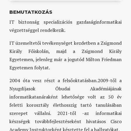
BEMUTATKOZÁS
IT biztonság specializációs gazdaságinformatikai
végzettséggel rendelkezik.
IT üzemeltetői tevékenységet kezdetben a Zsigmond
Király Főiskolán, majd a Zsigmond Király
Egyetemen, jelenleg már a jogutód Milton Friedman
Egyetemen folytat.
2004 óta vesz részt a felsőoktatásban.2009-től a
Nyugdíjasok Óbudai Akadémiájának
informatikatanáraként lehetősége volt az 50 év
feletti korosztály élethosszig tartó tanulásában
szerepet vállalni. 2021-től -az informatikai
készségek továbbfejlesztéseként hivatásos Cisco
Academy Instruktorként késztette fel a hallgatókat.