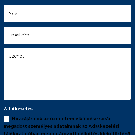
Adatkezelés
Hozzájárulok az üzenetem elküldése során
megadott személyes adataimnak az Adatkezelési
tájékoztatóban meghatározott célból és ideig történő