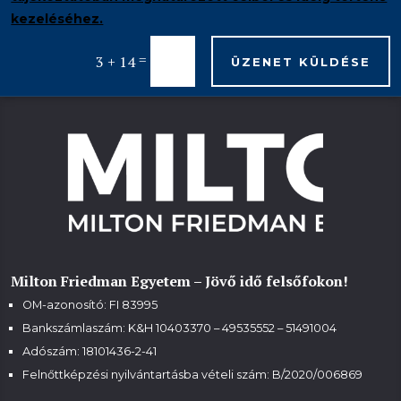
kezeléséhez.
=
3 + 14
ÜZENET KÜLDÉSE
Milton Friedman Egyetem – Jövő idő felsőfokon!
OM-azonosító: FI 83995
Bankszámlaszám: K&H 10403370 – 49535552 – 51491004
Adószám: 18101436-2-41
Felnőttképzési nyilvántartásba vételi szám:
B/2020/006869