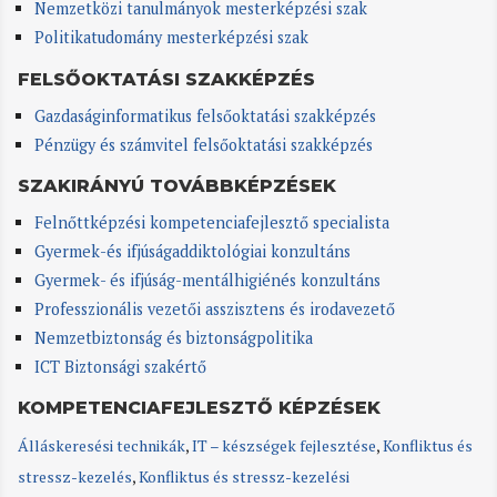
Nemzetközi tanulmányok mesterképzési szak
Politikatudomány mesterképzési szak
FELSŐOKTATÁSI SZAKKÉPZÉS
Gazdaságinformatikus felsőoktatási szakképzés
Pénzügy és számvitel felsőoktatási szakképzés
SZAKIRÁNYÚ TOVÁBBKÉPZÉSEK
Felnőttképzési kompetenciafejlesztő specialista
Gyermek-és ifjúságaddiktológiai konzultáns
Gyermek- és ifjúság-mentálhigiénés konzultáns
Professzionális vezetői asszisztens és irodavezető
Nemzetbiztonság és biztonságpolitika
ICT Biztonsági szakértő
KOMPETENCIAFEJLESZTŐ KÉPZÉSEK
Álláskeresési technikák
,
IT – készségek fejlesztése
,
Konfliktus és
stressz-kezelés
,
Konfliktus és stressz-kezelési