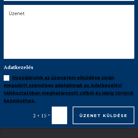
Adatkezelés
Hozzájárulok az üzenetem elküldése során
megadott személyes adataimnak az Adatkezelési
tájékoztatóban meghatározott célból és ideig történő
kezeléséhez.
=
2 + 15
ÜZENET KÜLDÉSE