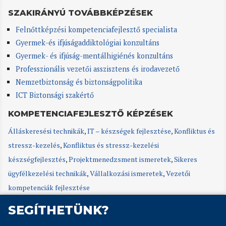
SZAKIRÁNYÚ TOVÁBBKÉPZÉSEK
Felnőttképzési kompetenciafejlesztő specialista
Gyermek-és ifjúságaddiktológiai konzultáns
Gyermek- és ifjúság-mentálhigiénés konzultáns
Professzionális vezetői asszisztens és irodavezető
Nemzetbiztonság és biztonságpolitika
ICT Biztonsági szakértő
KOMPETENCIAFEJLESZTŐ KÉPZÉSEK
Álláskeresési technikák
,
IT – készségek fejlesztése
,
Konfliktus és
stressz-kezelés
,
Konfliktus és stressz-kezelési
készségfejlesztés
,
Projektmenedzsment ismeretek
,
Sikeres
ügyfélkezelési technikák
,
Vállalkozási ismeretek
,
Vezetői
kompetenciák fejlesztése
SEGÍTHETÜNK?