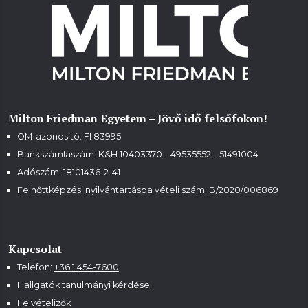
Milton Friedman Egyetem – Jövő idő felsőfokon!
OM-azonosító: FI 83995
Bankszámlaszám: K&H 10403370 – 49535552 – 51491004
Adószám: 18101436-2-41
Felnőttképzési nyilvántartásba vételi szám:
B/2020/006869
Kapcsolat
Telefon:
+36 1 454-7600
Hallgatók tanulmányi kérdése
Felvételizők