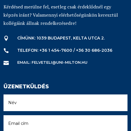
Kérdésed merülne fel, esetleg csak érdeklődnél egy
képzés iránt? Valamennyi elérhetőségünkön keresztül
kollégáink állnak rendelkezésedre!
CÍMÜNK: 1039 BUDAPEST, KELTA UTCA 2.

TELEFON: +36 1 454-7600 / +36 30 686-2036

EMAIL: FELVETELI@UNI-MILTON.HU

ÜZENETKÜLDÉS