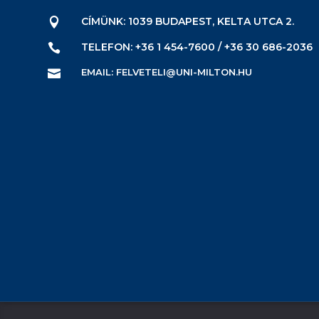
CÍMÜNK: 1039 BUDAPEST, KELTA UTCA 2.

TELEFON: +36 1 454-7600 / +36 30 686-2036

EMAIL: FELVETELI@UNI-MILTON.HU
