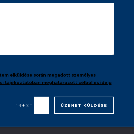
tem elküldése során megadott személyes
i tájékoztatóban meghatározott célból és ideig
=
14 + 2
ÜZENET KÜLDÉSE