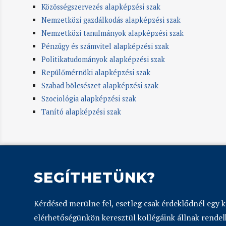
Közösségszervezés alapképzési szak
Nemzetközi gazdálkodás alapképzési szak
Nemzetközi tanulmányok alapképzési szak
Pénzügy és számvitel alapképzési szak
Politikatudományok alapképzési szak
Repülőmérnöki alapképzési szak
Szabad bölcsészet alapképzési szak
Szociológia alapképzési szak
Tanító alapképzési szak
SEGÍTHETÜNK?
Kérdésed merülne fel, esetleg csak érdeklődnél egy 
elérhetőségünkön keresztül kollégáink állnak rendel