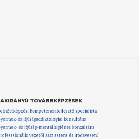
ZAKIRÁNYÚ TOVÁBBKÉPZÉSEK
elnőttképzési kompetenciafejlesztő specialista
yermek-és ifjúságaddiktológiai konzultáns
yermek- és ifjúság-mentálhigiénés konzultáns
rofesszionális vezetői asszisztens és irodavezető