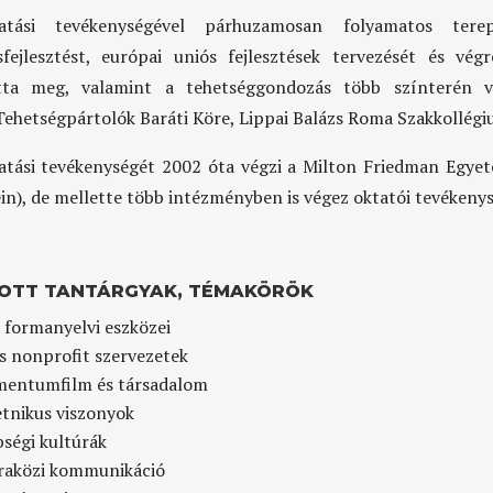
tatási tevékenységével párhuzamosan folyamatos tere
sfejlesztést, európai uniós fejlesztések tervezését és végr
otta meg, valamint a tehetséggondozás több színterén v
ehetségpártolók Baráti Köre, Lippai Balázs Roma Szakkollégi
atási tevékenységét 2002 óta végzi a Milton Friedman Egye
ein), de mellette több intézményben is végez oktatói tevékenys
OTT TANTÁRGYAK, TÉMAKÖRÖK
 formanyelvi eszközei
és nonprofit szervezetek
entumfilm és társadalom
etnikus viszonyok
bségi kultúrák
raközi kommunikáció