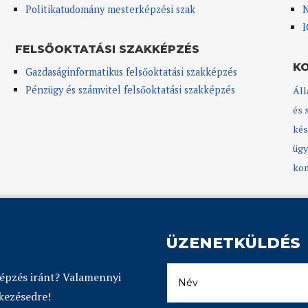
Politikatudomány mesterképzési szak
N
I
FELSŐOKTATÁSI SZAKKÉPZÉS
K
Gazdaságinformatikus felsőoktatási szakképzés
Pénzügy és számvitel felsőoktatási szakképzés
Áll
és 
kés
ügy
kom
ÜZENETKÜLDÉS
képzés iránt? Valamennyi
kezésedre!