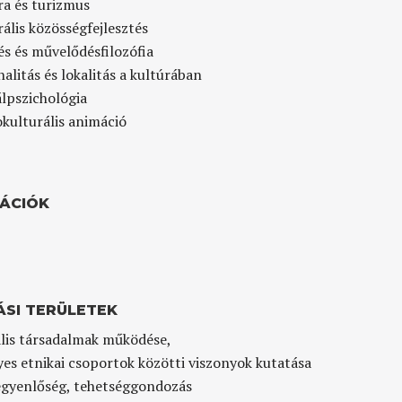
ra és turizmus
ális közösségfejlesztés
s és művelődésfilozófia
alitás és lokalitás a kultúrában
álpszichológia
kulturális animáció
KÁCIÓK
ÁSI TERÜLETEK
ális társadalmak működése,
es etnikai csoportok közötti viszonyok kutatása
egyenlőség, tehetséggondozás