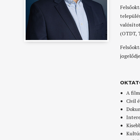
Felsőok
települé
valósít
(OTDT, T
Felsőokt
jogelődj
OKTAT
A film
Civil 
Dokum
Inter
Kiseb
Kultú