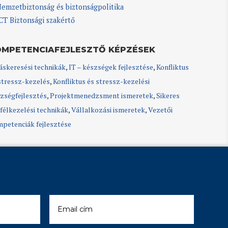
emzetbiztonság és biztonságpolitika
CT Biztonsági szakértő
OMPETENCIAFEJLESZTŐ KÉPZÉSEK
áskeresési technikák
,
IT – készségek fejlesztése
,
Konfliktus
stressz-kezelés
,
Konfliktus és stressz-kezelési
zségfejlesztés
,
Projektmenedzsment ismeretek
,
Sikeres
félkezelési technikák
,
Vállalkozási ismeretek
,
Vezetői
petenciák fejlesztése