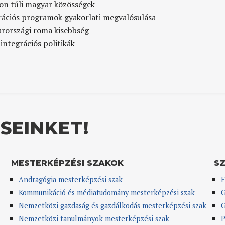
on túli magyar közösségek
rációs programok gyakorlati megvalósulása
rországi roma kisebbség
integrációs politikák
SEINKET!
MESTERKÉPZÉSI SZAKOK
S
Andragógia mesterképzési szak
F
Kommunikáció és médiatudomány mesterképzési szak
G
Nemzetközi gazdaság és gazdálkodás mesterképzési szak
G
Nemzetközi tanulmányok mesterképzési szak
P