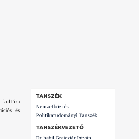
TANSZÉK
s kultúra
Nemzetközi és
vációs és
Politikatudományi Tanszék
TANSZÉKVEZETŐ
Dr. habil Grajczjár István