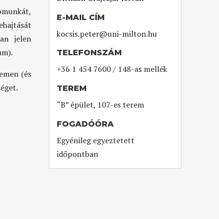
pmunkát,
E-MAIL CÍM
ehajtását
kocsis.peter@uni-milton.hu
an jelen
um).
TELEFONSZÁM
+36 1 454 7600 / 148-as mellék
temen (és
éget.
TEREM
“B” épület, 107-es terem
FOGADÓÓRA
Egyénileg egyeztetett
időpontban