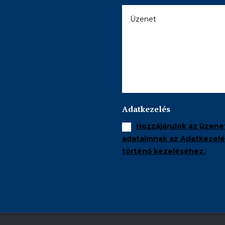
Adatkezelés
Hozzájárulok az üzene
adataimnak az Adatkezelés
történő kezeléséhez.