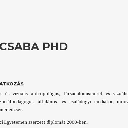
 CSABA PHD
ATKOZÁS
is és vizuális antropológus, társadalomismeret és vizuáli
zociálpedagógus, általános- és családügyi mediátor, inno
 menedzser.
ci Egyetemen szerzett diplomát 2000-ben.