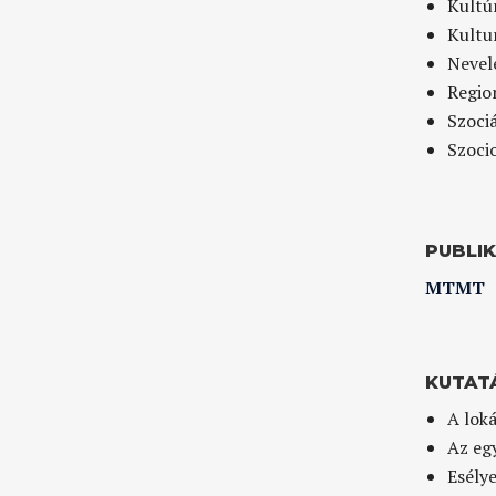
Kultú
Kultur
Nevelé
Region
Szoci
Szocio
PUBLI
MTMT
KUTAT
A lok
Az egy
Esély