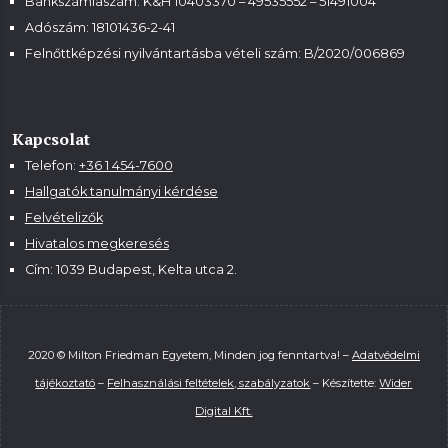
Bankszámlaszám: K&H 10403370 – 49535552 – 51491004
Adószám: 18101436-2-41
Felnőttképzési nyilvántartásba vételi szám:
B/2020/006869
Kapcsolat
Telefon:
+36 1 454-7600
Hallgatók tanulmányi kérdése
Felvételizők
Hivatalos megkeresés
Cím: 1039 Budapest, Kelta utca 2.
2020 © Milton Friedman Egyetem, Minden jog fenntartva! –
Adatvédelmi
tájékoztató
–
Felhasználási feltételek, szabályzatok
– Készítette:
Wider
Digital Kft.