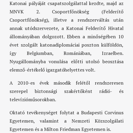
Katonai pályáját csapatszolgálattal kezdte, majd az
MNVK 2. Csoportfőnökség (Felderítő
Csoportfőnökség), illetve a rendszerváltás után
annak utódszervezete, a Katonai Felderítő Hivatal
állományában dolgozott. Ebben a minőségében 10
évet szolgált katonadiplomáciai poszton külföldön,
így Belgiumban, Romániában, Izraelben.
Nyugállományba vonulása előtti utolsó beosztása
elemző-értékelő igazgatóhelyettes volt.
A 2010-es évek második felétől rendszeresen
szerepel biztonsági szakértőként rádió- és
televízióműsorokban.
Oktató tevékenységet folytat a Budapesti Corvinus
Egyetemen, valamint a Nemzeti Közszolgálati
Egyetemen és a Milton Friedman Egyetemen is.