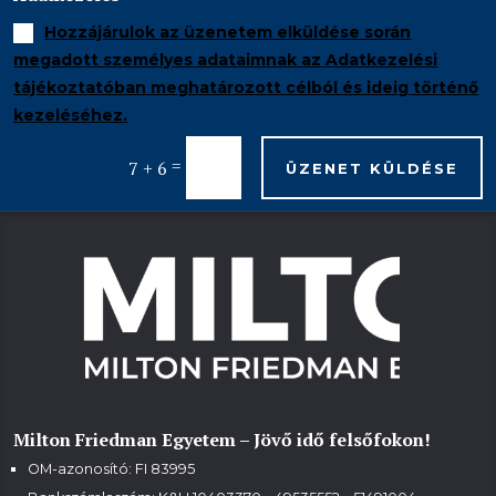
Hozzájárulok az üzenetem elküldése során
megadott személyes adataimnak az Adatkezelési
tájékoztatóban meghatározott célból és ideig történő
kezeléséhez.
=
7 + 6
ÜZENET KÜLDÉSE
Milton Friedman Egyetem – Jövő idő felsőfokon!
OM-azonosító: FI 83995