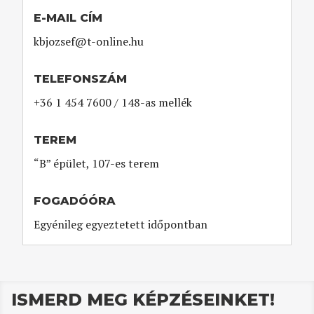
E-MAIL CÍM
kbjozsef@t-online.hu
TELEFONSZÁM
+36 1 454 7600 / 148-as mellék
TEREM
“B” épület, 107-es terem
FOGADÓÓRA
Egyénileg egyeztetett időpontban
ISMERD MEG KÉPZÉSEINKET!