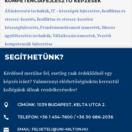
KOMPETENCIAFEJLESZTŐ KÉPZÉSEK
Álláskeresési technikák
,
IT – készségek fejlesztése
,
Konfliktus és
stressz-kezelés
,
Konfliktus és stressz-kezelési
készségfejlesztés
,
Projektmenedzsment ismeretek
,
Sikeres
ügyfélkezelési technikák
,
Vállalkozási ismeretek
,
Vezetői
kompetenciák fejlesztése
SEGÍTHETÜNK?
Kérdésed merülne fel, esetleg csak érdeklődnél egy
képzés iránt? Valamennyi elérhetőségünkön keresztül
kollégáink állnak rendelkezésedre!
CÍMÜNK: 1039 BUDAPEST, KELTA UTCA 2.

TELEFON: +36 1 454-7600 / +36 30 686-2036

EMAIL: FELVETELI@UNI-MILTON.HU
