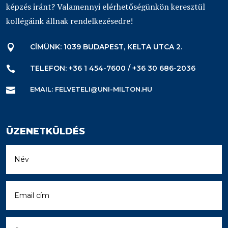
képzés iránt? Valamennyi elérhetőségünkön keresztül
kollégáink állnak rendelkezésedre!
CÍMÜNK: 1039 BUDAPEST, KELTA UTCA 2.

TELEFON: +36 1 454-7600 / +36 30 686-2036

EMAIL: FELVETELI@UNI-MILTON.HU

ÜZENETKÜLDÉS