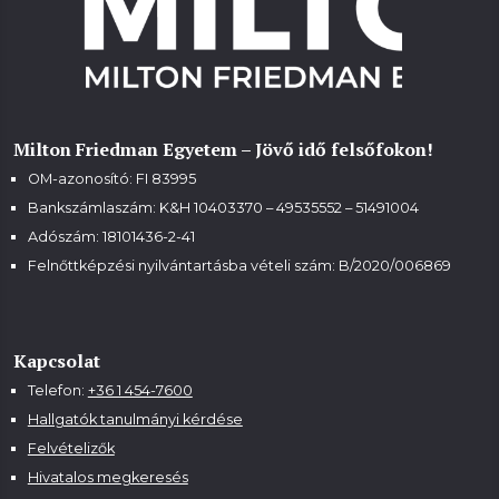
Milton Friedman Egyetem – Jövő idő felsőfokon!
OM-azonosító: FI 83995
Bankszámlaszám: K&H 10403370 – 49535552 – 51491004
Adószám: 18101436-2-41
Felnőttképzési nyilvántartásba vételi szám:
B/2020/006869
Kapcsolat
Telefon:
+36 1 454-7600
Hallgatók tanulmányi kérdése
Felvételizők
Hivatalos megkeresés