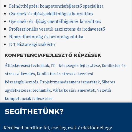
Felnőttképzési kompetenciafejlesztő specialista
Gyermek-és ifjúságaddiktológiai konzultáns
Gyermek- és ifjúság-mentálhigiénés konzultáns
Professzionális vezetői asszisztens és irodavezető
Nemzetbiztonság és biztonságpolitika
ICT Biztonsági szakértő
KOMPETENCIAFEJLESZTŐ KÉPZÉSEK
Álláskeresési technikák
,
IT – készségek fejlesztése
,
Konfliktus és
stressz-kezelés
,
Konfliktus és stressz-kezelési
készségfejlesztés
,
Projektmenedzsment ismeretek
,
Sikeres
ügyfélkezelési technikák
,
Vállalkozási ismeretek
,
Vezetői
kompetenciák fejlesztése
SEGÍTHETÜNK?
Kérdésed merülne fel, esetleg csak érdeklődnél egy