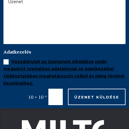
Adatkezelés
Hozzájárulok az üzenetem elküldése során
megadott személyes adataimnak az Adatkezelési
tájékoztatóban meghatározott célból és ideig történő
kezeléséhez.
=
10 + 10
ÜZENET KÜLDÉSE