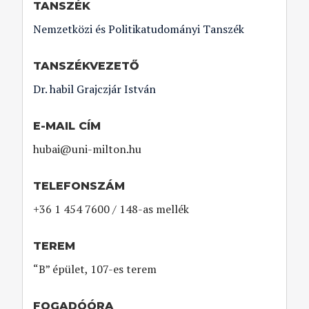
TANSZÉK
Nemzetközi és Politikatudományi Tanszék
TANSZÉKVEZETŐ
Dr. habil Grajczjár István
E-MAIL CÍM
hubai@uni-milton.hu
TELEFONSZÁM
+36 1 454 7600 / 148-as mellék
TEREM
“B” épület, 107-es terem
FOGADÓÓRA