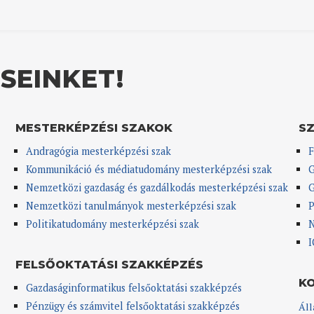
SEINKET!
MESTERKÉPZÉSI SZAKOK
S
Andragógia mesterképzési szak
F
Kommunikáció és médiatudomány mesterképzési szak
G
Nemzetközi gazdaság és gazdálkodás mesterképzési szak
G
Nemzetközi tanulmányok mesterképzési szak
P
Politikatudomány mesterképzési szak
N
I
FELSŐOKTATÁSI SZAKKÉPZÉS
K
Gazdaságinformatikus felsőoktatási szakképzés
Pénzügy és számvitel felsőoktatási szakképzés
Áll