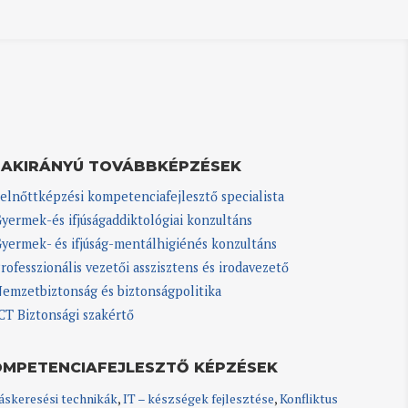
ZAKIRÁNYÚ TOVÁBBKÉPZÉSEK
elnőttképzési kompetenciafejlesztő specialista
yermek-és ifjúságaddiktológiai konzultáns
yermek- és ifjúság-mentálhigiénés konzultáns
rofesszionális vezetői asszisztens és irodavezető
emzetbiztonság és biztonságpolitika
CT Biztonsági szakértő
OMPETENCIAFEJLESZTŐ KÉPZÉSEK
áskeresési technikák
,
IT – készségek fejlesztése
,
Konfliktus