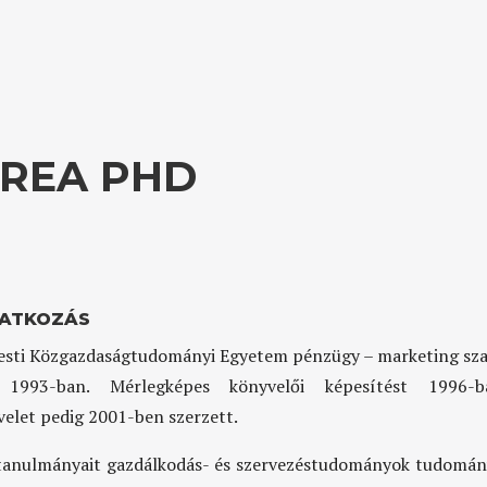
DREA PHD
ATKOZÁS
sti Közgazdaságtudományi Egyetem pénzügy – marketing sz
 1993-ban. Mérlegképes könyvelői képesítést 1996-b
velet pedig 2001-ben szerzett.
tanulmányait gazdálkodás- és szervezéstudományok tudomá