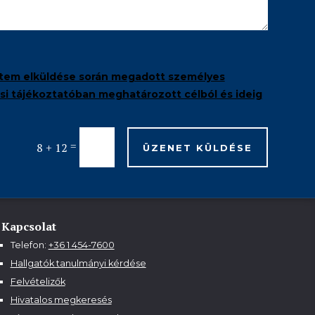
tem elküldése során megadott személyes
i tájékoztatóban meghatározott célból és ideig
=
8 + 12
ÜZENET KÜLDÉSE
Kapcsolat
Telefon:
+36 1 454-7600
Hallgatók tanulmányi kérdése
Felvételizők
Hivatalos megkeresés