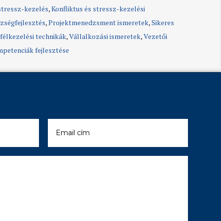
stressz-kezelés
,
Konfliktus és stressz-kezelési
zségfejlesztés
,
Projektmenedzsment ismeretek
,
Sikeres
félkezelési technikák
,
Vállalkozási ismeretek
,
Vezetői
petenciák fejlesztése