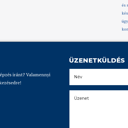
és 
kés
ügy
kom
ÜZENETKÜLDÉS
képzés iránt? Valamennyi
kezésedre!