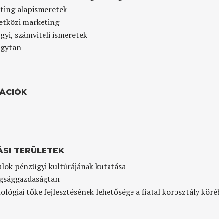
ting alapismeretek
tközi marketing
yi, számviteli ismeretek
gytan
KÁCIÓK
ÁSI TERÜLETEK
alok pénzügyi kultúrájának kutatása
gsággazdaságtan
ológiai tőke fejlesztésének lehetősége a fiatal korosztály kör