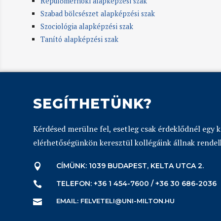
Repülőmérnöki alapképzési szak
Szabad bölcsészet alapképzési szak
Szociológia alapképzési szak
Tanító alapképzési szak
SEGÍTHETÜNK?
Kérdésed merülne fel, esetleg csak érdeklődnél egy 
elérhetőségünkön keresztül kollégáink állnak rendel
CÍMÜNK: 1039 BUDAPEST, KELTA UTCA 2.

TELEFON: +36 1 454-7600 / +36 30 686-2036

EMAIL: FELVETELI@UNI-MILTON.HU
