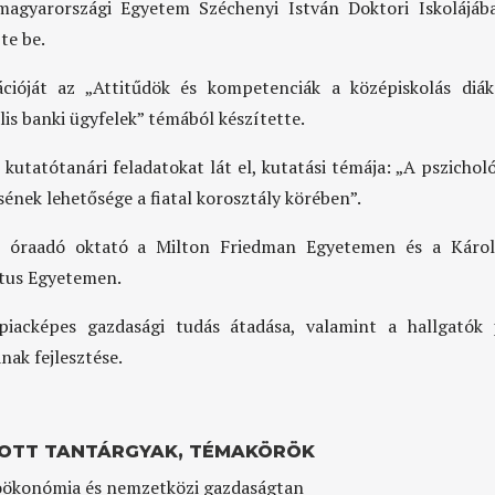
magyarországi Egyetem Széchenyi István Doktori Iskolájáb
te be.
ációját az „Attitűdök és kompetenciák a középiskolás diá
lis banki ügyfelek” témából készítette.
 kutatótanári feladatokat lát el, kutatási témája: „A pszicholó
sének lehetősége a fiatal korosztály körében”.
l óraadó oktató a Milton Friedman Egyetemen és a Károl
tus Egyetemen.
piacképes gazdasági tudás átadása, valamint a hallgatók
nak fejlesztése.
OTT TANTÁRGYAK, TÉMAKÖRÖK
ökonómia és nemzetközi gazdaságtan