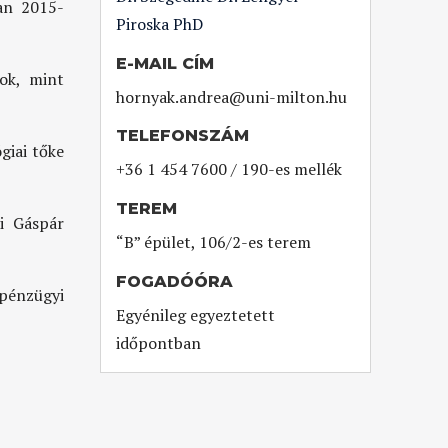
an 2015-
Piroska PhD
E-MAIL CÍM
kok, mint
hornyak.andrea@uni-milton.hu
TELEFONSZÁM
giai tőke
+36 1 454 7600 / 190-es mellék
TEREM
i Gáspár
“B” épület, 106/2-es terem
FOGADÓÓRA
 pénzügyi
Egyénileg egyeztetett
időpontban