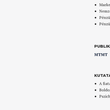
Marke
Nemze
Pénzüg
Pénzü
PUBLI
MTMT
KUTAT
A fiat
Boldo
Pszich