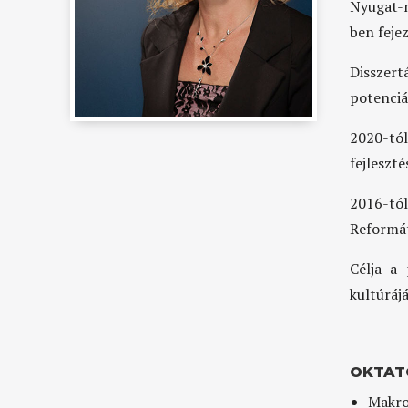
Nyugat-
ben fejez
Disszert
potenciá
2020-tól
fejleszté
2016-tó
Reformá
Célja a 
kultúrájá
OKTAT
Makro