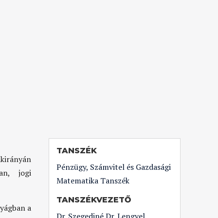
TANSZÉK
akirányán
Pénzügy, Számvitel és Gazdasági
an, jogi
Matematika Tanszék
TANSZÉKVEZETŐ
nyágban a
Dr. Szegediné Dr. Lengyel