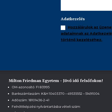
Adatkezelés
Hozzájárulok az üzene
adataimnak az Adatkezelés
történő kezeléséhez.
Milton Friedman Egyetem – Jövő idő felsőfokon!
OM-azonosító: FI 83995
Bankszámlaszám: K&H 10403370 – 49535552 – 51491004
Adószám: 18101436-2-41
Felnőttképzési nyilvántartásba vételi szám: