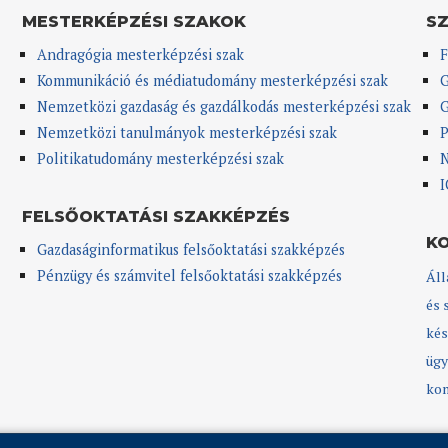
MESTERKÉPZÉSI SZAKOK
S
Andragógia mesterképzési szak
F
Kommunikáció és médiatudomány mesterképzési szak
G
Nemzetközi gazdaság és gazdálkodás mesterképzési szak
G
Nemzetközi tanulmányok mesterképzési szak
P
Politikatudomány mesterképzési szak
N
I
FELSŐOKTATÁSI SZAKKÉPZÉS
K
Gazdaságinformatikus felsőoktatási szakképzés
Pénzügy és számvitel felsőoktatási szakképzés
Áll
és 
kés
ügy
kom