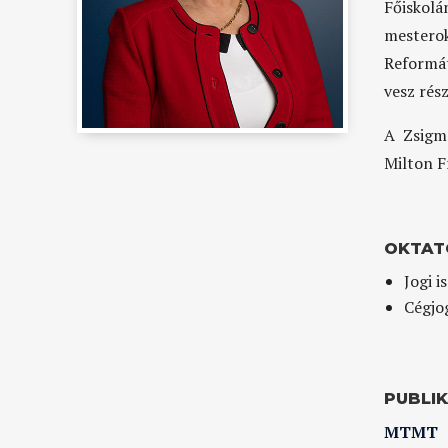
Főisko
mesterok
Reformá
vesz rész
A Zsigm
Milton F
OKTAT
Jogi i
Cégjo
PUBLI
MTMT