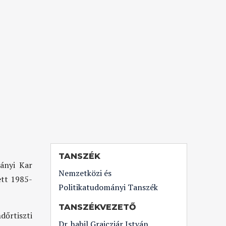
TANSZÉK
ányi Kar
Nemzetközi és
ett 1985-
Politikatudományi Tanszék
TANSZÉKVEZETŐ
dőrtiszti
Dr. habil Grajczjár István