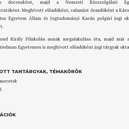
lán docensként, majd a Nemzeti Közszolgálati Eg
tatóként. Meghívott előadóként, valamint óraadóként a Káro
tus Egyetem Állam és Jogtudományi Karán polgári jogi ok
t.
ond Király Főiskolán annak megalakulása óta, majd már a
riedman Egyetemen is meghívott előadóként jogi tárgyak okta
OTT TANTÁRGYAK, TÉMAKÖRÖK
smeretek
g
KÁCIÓK