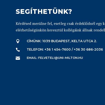
SEGÍTHETÜNK?
Kérdésed merülne fel, esetleg csak érdeklődnél egy 
elérhetőségünkön keresztül kollégáink állnak rendel
CÍMÜNK: 1039 BUDAPEST, KELTA UTCA 2.

TELEFON: +36 1 454-7600 / +36 30 686-2036

EMAIL: FELVETELI@UNI-MILTON.HU
