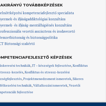
ZAKIRÁNYÚ TOVÁBBKÉPZÉSEK
elnőttképzési kompetenciafejlesztő specialista
yermek-és ifjúságaddiktológiai konzultáns
yermek- és ifjúság-mentálhigiénés konzultáns
rofesszionális vezetői asszisztens és irodavezető
emzetbiztonság és biztonságpolitika
CT Biztonsági szakértő
OMPETENCIAFEJLESZTŐ KÉPZÉSEK
áskeresési technikák
,
IT – készségek fejlesztése
,
Konfliktus
stressz-kezelés
,
Konfliktus és stressz-kezelési
zségfejlesztés
,
Projektmenedzsment ismeretek
,
Sikeres
félkezelési technikák
,
Vállalkozási ismeretek
,
Vezetői
petenciák fejlesztése