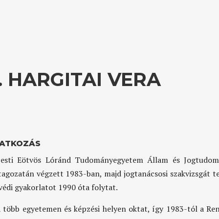
 HARGITAI VERA
ATKOZÁS
esti Eötvös Lóránd Tudományegyetem Állam és Jogtudom
tagozatán végzett 1983-ban, majd jogtanácsosi szakvizsgát t
védi gyakorlatot 1990 óta folytat.
 több egyetemen és képzési helyen oktat, így 1983-tól a Ren