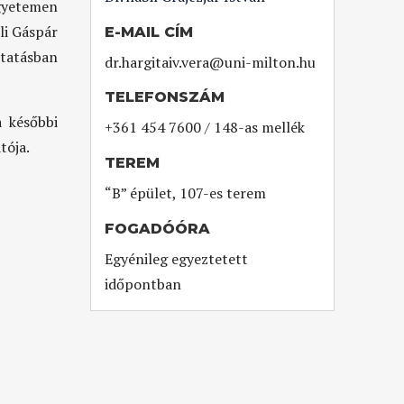
yetemen
li Gáspár
E-MAIL CÍM
tatásban
dr.hargitaiv.vera@uni-milton.hu
TELEFONSZÁM
 későbbi
+361 454 7600 / 148-as mellék
tója.
TEREM
“B” épület, 107-es terem
FOGADÓÓRA
Egyénileg egyeztetett
időpontban