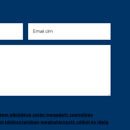
tem elküldése során megadott személyes
i tájékoztatóban meghatározott célból és ideig