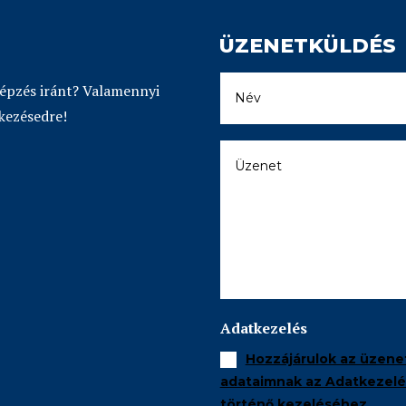
ÜZENETKÜLDÉS
képzés iránt? Valamennyi
kezésedre!
Adatkezelés
Hozzájárulok az üzene
adataimnak az Adatkezelés
történő kezeléséhez.