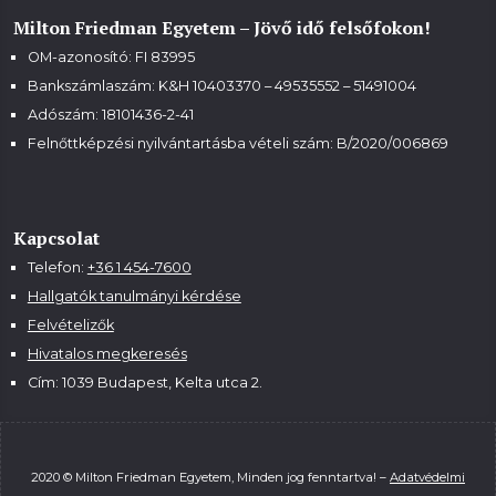
Milton Friedman Egyetem – Jövő idő felsőfokon!
OM-azonosító: FI 83995
Bankszámlaszám: K&H 10403370 – 49535552 – 51491004
Adószám: 18101436-2-41
Felnőttképzési nyilvántartásba vételi szám:
B/2020/006869
Kapcsolat
Telefon:
+36 1 454-7600
Hallgatók tanulmányi kérdése
Felvételizők
Hivatalos megkeresés
Cím: 1039 Budapest, Kelta utca 2.
2020 © Milton Friedman Egyetem, Minden jog fenntartva! –
Adatvédelmi