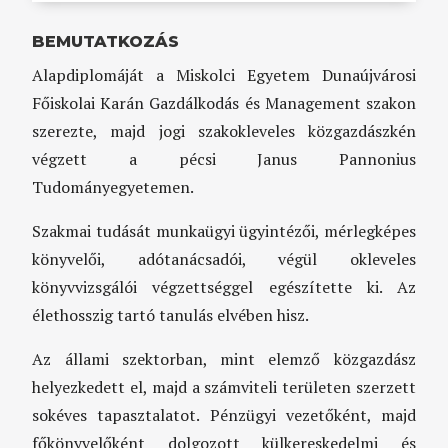
BEMUTATKOZÁS
Alapdiplomáját a Miskolci Egyetem Dunaújvárosi
Főiskolai Karán Gazdálkodás és Management szakon
szerezte, majd jogi szakokleveles közgazdászkén
végzett a pécsi Janus Pannonius
Tudományegyetemen.
Szakmai tudását munkaügyi ügyintézői, mérlegképes
könyvelői, adótanácsadói, végül okleveles
könyvvizsgálói végzettséggel egészítette ki. Az
élethosszig tartó tanulás elvében hisz.
Az állami szektorban, mint elemző közgazdász
helyezkedett el, majd a számviteli területen szerzett
sokéves tapasztalatot. Pénzügyi vezetőként, majd
főkönyvelőként dolgozott külkereskedelmi és