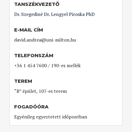
TANSZÉKVEZETŐ
Dr. Szegediné Dr. Lengyel Piroska PhD
E-MAIL CÍM
david.andrea@uni-milton.hu
TELEFONSZÁM
+36 1 454 7600 / 190-es mellék
TEREM
“B” épület, 107-es terem
FOGADÓÓRA
Egyénileg egyeztetett időpontban