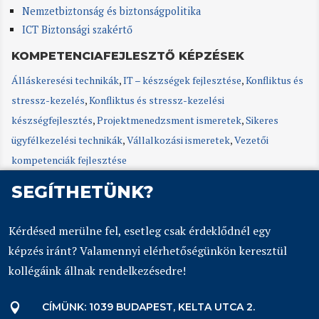
Nemzetbiztonság és biztonságpolitika
ICT Biztonsági szakértő
KOMPETENCIAFEJLESZTŐ KÉPZÉSEK
Álláskeresési technikák
,
IT – készségek fejlesztése
,
Konfliktus és
stressz-kezelés
,
Konfliktus és stressz-kezelési
készségfejlesztés
,
Projektmenedzsment ismeretek
,
Sikeres
ügyfélkezelési technikák
,
Vállalkozási ismeretek
,
Vezetői
kompetenciák fejlesztése
SEGÍTHETÜNK?
Kérdésed merülne fel, esetleg csak érdeklődnél egy
képzés iránt? Valamennyi elérhetőségünkön keresztül
kollégáink állnak rendelkezésedre!
CÍMÜNK: 1039 BUDAPEST, KELTA UTCA 2.
