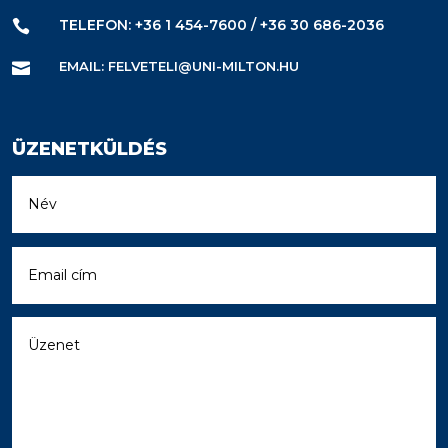
TELEFON: +36 1 454-7600 / +36 30 686-2036

EMAIL: FELVETELI@UNI-MILTON.HU

ÜZENETKÜLDÉS