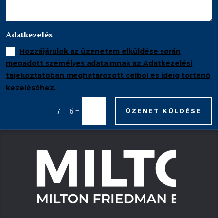
Adatkezelés
Hozzájárulok az üzenetem elküldése során
megadott személyes adataimnak az Adatkezelési
tájékoztatóban meghatározott célból és ideig történő
kezeléséhez.
=
7 + 6
ÜZENET KÜLDÉSE