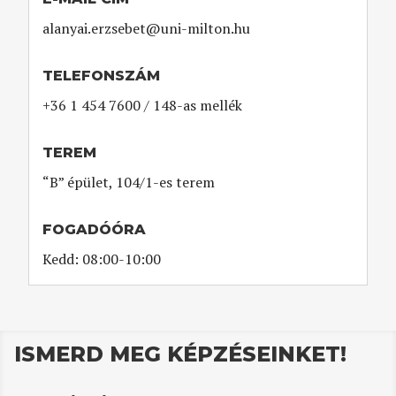
alanyai.erzsebet@uni-milton.hu
TELEFONSZÁM
+36 1 454 7600 / 148-as mellék
TEREM
“B” épület, 104/1-es terem
FOGADÓÓRA
Kedd: 08:00-10:00
ISMERD MEG KÉPZÉSEINKET!