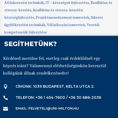
Álláskeresési technikák
,
IT – készségek fejlesztése
,
Konfliktus és
stressz-kezelés
,
Konfliktus és stressz-kezelési
készségfejlesztés
,
Projektmenedzsment ismeretek
,
Sikeres
ügyfélkezelési technikák
,
Vállalkozási ismeretek
,
Vezetői
kompetenciák fejlesztése
SEGÍTHETÜNK?
Kérdésed merülne fel, esetleg csak érdeklődnél egy
képzés iránt? Valamennyi elérhetőségünkön keresztül
kollégáink állnak rendelkezésedre!
CÍMÜNK: 1039 BUDAPEST, KELTA UTCA 2.

TELEFON: +36 1 454-7600 / +36 30 686-2036

EMAIL: FELVETELI@UNI-MILTON.HU
