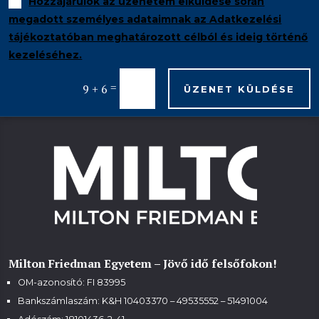
Hozzájárulok az üzenetem elküldése során
megadott személyes adataimnak az Adatkezelési
tájékoztatóban meghatározott célból és ideig történő
kezeléséhez.
=
9 + 6
ÜZENET KÜLDÉSE
Milton Friedman Egyetem – Jövő idő felsőfokon!
OM-azonosító: FI 83995
Bankszámlaszám: K&H 10403370 – 49535552 – 51491004